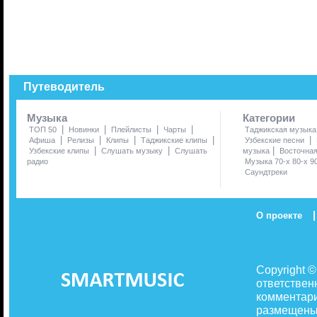
Путеводитель
Музыка
Категории
|
|
|
|
ТОП 50
Новинки
Плейлисты
Чарты
Таджикская музыка
|
|
|
|
|
Афиша
Релизы
Клипы
Таджикские клипы
Узбекские песни
|
|
|
Узбекские клипы
Слушать музыку
Слушать
музыка
Восточна
радио
Музыка 70-х 80-х 9
Саундтреки
|
О проекте
Copyright 
ответствен
комментари
размещены 