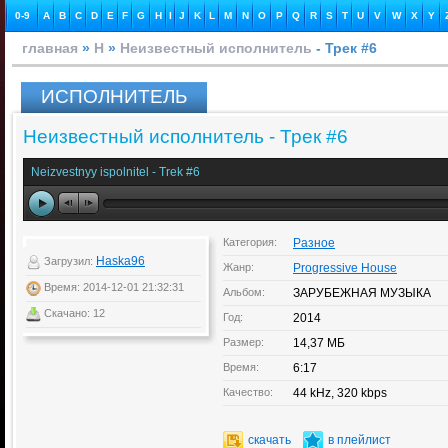
0-9
A
B
C
D
E
F
G
H
I
J
K
L
M
N
O
P
Q
R
S
T
U
V
W
X
Y
главная
»
Н
»
Неизвестный исполнитель
- Трек #6
ИСПОЛНИТЕЛЬ
Неизвестный исполнитель - Трек #6
Neizvestnyy ispolnitel - Trek #6
Категория:
Разное
Haska96
Загрузил:
Жанр:
Progressive House
Время: 2014-12-01 21:32:31
Альбом:
ЗАРУБЕЖНАЯ МУЗЫКА
Скачано: 12
Год:
2014
Размер:
14,37 МБ
Время:
6:17
Качество:
44 kHz, 320 kbps
скачать
в плейлист