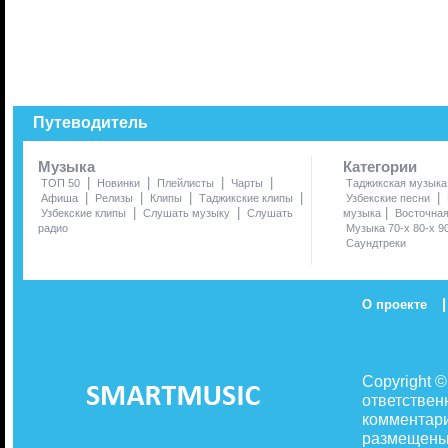
Путеводитель
Музыка
Категории
|
|
|
|
ТОП 50
Новинки
Плейлисты
Чарты
Таджикская музыка
|
|
|
|
|
Афиша
Релизы
Клипы
Таджикские клипы
Узбекские песни
|
|
|
Узбекские клипы
Слушать музыку
Слушать
музыка
Восточна
радио
Музыка 70-х 80-х 9
Саундтреки
|
О проекте
Copyright 
ответствен
комментари
размещены 