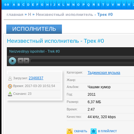
0-9
A
B
C
D
E
F
G
H
I
J
K
L
M
N
O
P
Q
R
S
T
U
V
W
X
Y
главная
»
Н
»
Неизвестный исполнитель
- Трек #0
ИСПОЛНИТЕЛЬ
Неизвестный исполнитель - Трек #0
Neizvestnyy ispolnitel - Trek #0
Категория:
Таджикская музыка
2346837
Загрузил:
Жанр:
Время: 2017-03-20 10:51:54
Альбом:
Чашми хумор
Скачано: 23
Год:
2011
Размер:
6,37 МБ
Время:
2:47
Качество:
44 kHz, 320 kbps
скачать
в плейлист