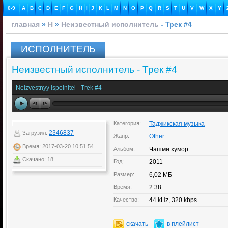
0-9
A
B
C
D
E
F
G
H
I
J
K
L
M
N
O
P
Q
R
S
T
U
V
W
X
Y
главная
»
Н
»
Неизвестный исполнитель
- Трек #4
ИСПОЛНИТЕЛЬ
Неизвестный исполнитель - Трек #4
Neizvestnyy ispolnitel - Trek #4
Категория:
Таджикская музыка
2346837
Загрузил:
Жанр:
Other
Время: 2017-03-20 10:51:54
Альбом:
Чашми хумор
Скачано: 18
Год:
2011
Размер:
6,02 МБ
Время:
2:38
Качество:
44 kHz, 320 kbps
скачать
в плейлист