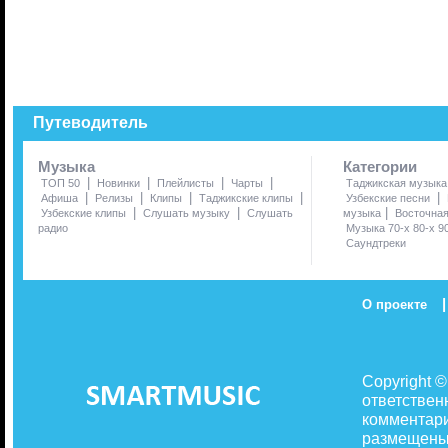
Путеводитель
Музыка
Категории
|
|
|
|
ТОП 50
Новинки
Плейлисты
Чарты
Таджикская музыка
|
|
|
|
|
Афиша
Релизы
Клипы
Таджикские клипы
Узбекские песни
|
|
|
Узбекские клипы
Слушать музыку
Слушать
музыка
Восточна
радио
Музыка 70-х 80-х 9
Саундтреки
|
О проекте
Copyright 
ответствен
комментари
размещены 