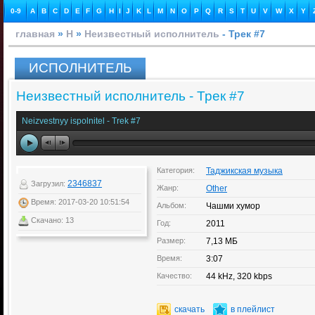
0-9
A
B
C
D
E
F
G
H
I
J
K
L
M
N
O
P
Q
R
S
T
U
V
W
X
Y
главная
»
Н
»
Неизвестный исполнитель
- Трек #7
ИСПОЛНИТЕЛЬ
Неизвестный исполнитель - Трек #7
Neizvestnyy ispolnitel - Trek #7
Категория:
Таджикская музыка
2346837
Загрузил:
Жанр:
Other
Время: 2017-03-20 10:51:54
Альбом:
Чашми хумор
Скачано: 13
Год:
2011
Размер:
7,13 МБ
Время:
3:07
Качество:
44 kHz, 320 kbps
скачать
в плейлист