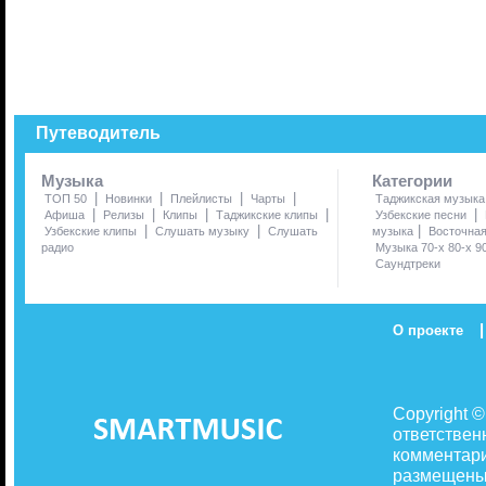
Путеводитель
Музыка
Категории
|
|
|
|
ТОП 50
Новинки
Плейлисты
Чарты
Таджикская музыка
|
|
|
|
|
Афиша
Релизы
Клипы
Таджикские клипы
Узбекские песни
|
|
|
Узбекские клипы
Слушать музыку
Слушать
музыка
Восточна
радио
Музыка 70-х 80-х 9
Саундтреки
|
О проекте
Copyright 
ответствен
комментари
размещены 