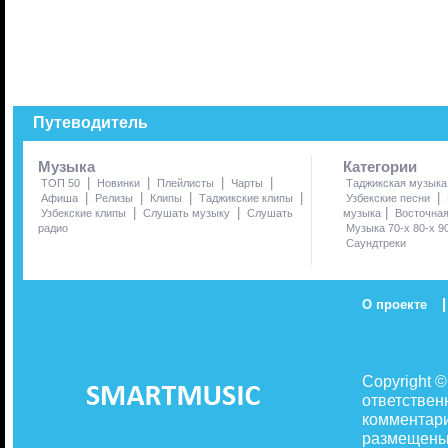
Путеводитель
Музыка
Категории
|
|
|
|
ТОП 50
Новинки
Плейлисты
Чарты
Таджикская музыка
|
|
|
|
|
Афиша
Релизы
Клипы
Таджикские клипы
Узбекские песни
|
|
|
Узбекские клипы
Слушать музыку
Слушать
музыка
Восточна
радио
Музыка 70-х 80-х 9
Саундтреки
|
О проекте
Copyright 
ответствен
комментари
размещены 