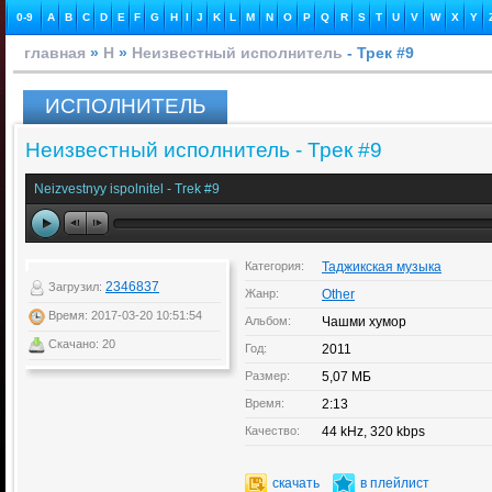
0-9
A
B
C
D
E
F
G
H
I
J
K
L
M
N
O
P
Q
R
S
T
U
V
W
X
Y
главная
»
Н
»
Неизвестный исполнитель
- Трек #9
ИСПОЛНИТЕЛЬ
Неизвестный исполнитель - Трек #9
Neizvestnyy ispolnitel - Trek #9
Категория:
Таджикская музыка
2346837
Загрузил:
Жанр:
Other
Время: 2017-03-20 10:51:54
Альбом:
Чашми хумор
Скачано: 20
Год:
2011
Размер:
5,07 МБ
Время:
2:13
Качество:
44 kHz, 320 kbps
скачать
в плейлист