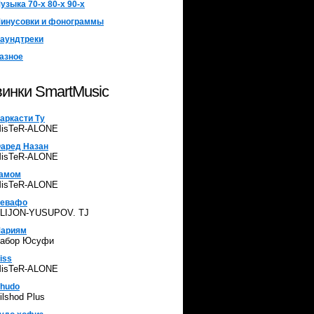
узыка 70-х 80-х 90-х
инусовки и фонограммы
аундтреки
азное
инки SmartMusic
аркасти Ту
isTeR-ALONE
аред Назан
isTeR-ALONE
амом
isTeR-ALONE
евафо
LIJON-YUSUPOV. TJ
ариям
абор Юсуфи
iss
isTeR-ALONE
hudo
ilshod Plus