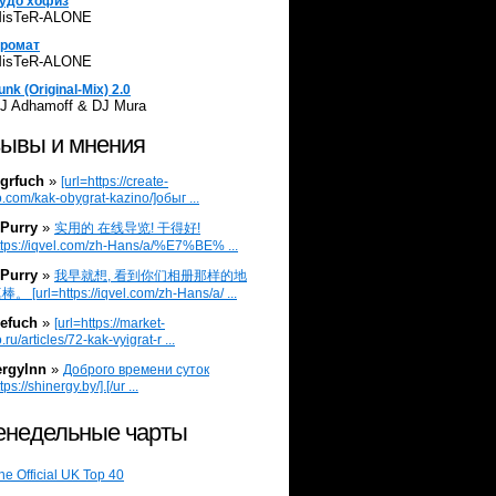
удо хофиз
isTeR-ALONE
ромат
isTeR-ALONE
unk (Original-Mix) 2.0
J Adhamoff & DJ Mura
ывы и мнения
grfuch
»
[url=https://create-
.com/kak-obygrat-kazino/]обыг ...
Purry
»
实用的 在线导览! 干得好!
ttps://iqvel.com/zh-Hans/a/%E7%BE% ...
Purry
»
我早就想, 看到你们相册那样的地
 [url=https://iqvel.com/zh-Hans/a/ ...
efuch
»
[url=https://market-
.ru/articles/72-kak-vyigrat-r ...
ergylnn
»
Доброго времени суток
tps://shinergy.by/].[/ur ...
недельные чарты
he Official UK Top 40