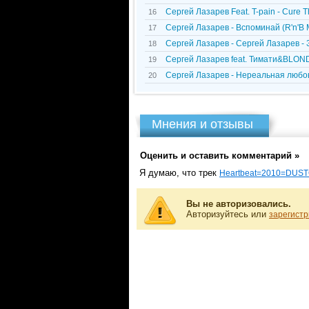
Сергей Лазарев Feat. T-pain - Cure 
16
Сергей Лазарев - Вспоминай (R'n'B 
17
Сергей Лазарев - Сергей Лазарев -
18
Сергей Лазарев feat. Тимати&BLOND 
19
Сергей Лазарев - Нереальная любо
20
Мнения и отзывы
Оценить и оставить комментарий »
Я думаю, что трек
Heartbeat=2010=DUST
Вы не авторизовались.
Авторизуйтесь или
зарегистр