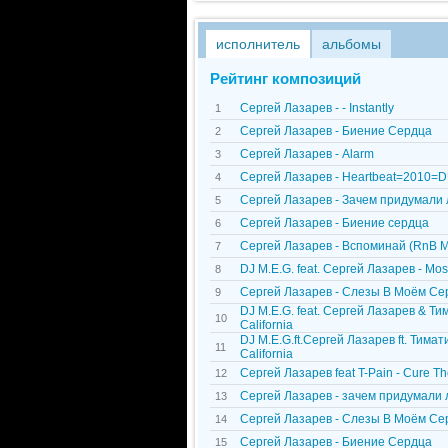
исполнитель
альбомы
Рейтинг композиций
Сергей Лазарев - - Instantly
1
Сергей Лазарев - Биение Сердца
2
Сергей Лазарев - Alarm
3
Сергей Лазарев - Heartbeat=2010=
4
Сергей Лазарев - Зачем придумали
5
Сергей Лазарев - Биение сердца
6
Сергей Лазарев - Вспоминай (RnB M
7
DJ M.E.G. feat. Сергей Лазарев - Mo
8
Сергей Лазарев - Слезы В Моём Серд
9
DJ M.E.G. feat. Сергей Лазарев & Ти
10
California
DJ M.E.G.ft.Сергей Лазарев ft. Тимат
11
California
Сергей Лазарев feat T-Pain - Cure 
12
Сергей Лазарев - зачем придумали
13
Сергей Лазарев - Слезы В Моём Се
14
Сергей Лазарев - Биение Сердца
15