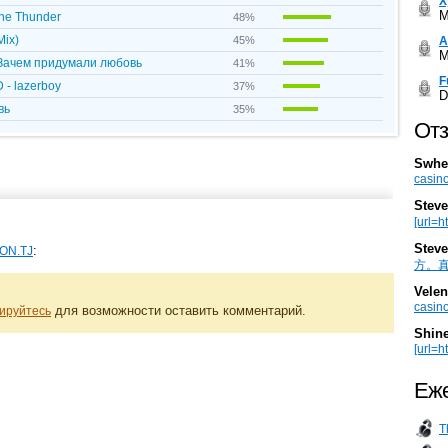
Х
M
The Thunder
48%
Mix)
А
45%
M
 Зачем придумали любовь
41%
F
- lazerboy
37%
D
вь
35%
Отз
Swhe
casino
Steve
[url=h
Steve
:
ON.TJ
方。真棒。
Velen
casino
для возможности оставить комментарий.
ируйтесь
Shin
[url=ht
Еже
T