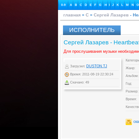
0-9
A
B
C
D
E
F
G
H
I
J
K
L
M
N
O
главная
»
С
»
Сергей Лазарев
- He
ИСПОЛНИТЕЛЬ
Сергей Лазарев - Heartb
Для прослушивания музыки необходим
Категор
DUSTON.TJ
Загрузил:
Жанр:
Время: 2011-08-19 22:30:24
Альбом:
Скачано: 49
Год:
Размер:
Время:
Качеств
ск