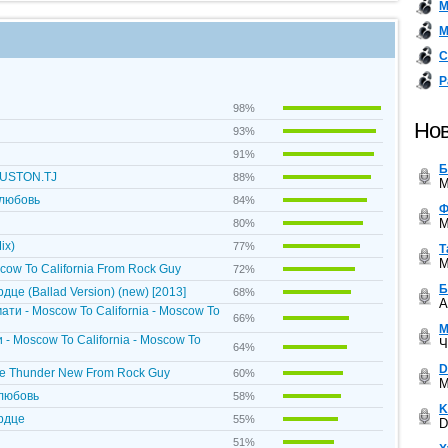
М
М
С
Р
98%
Нов
93%
91%
Б
DUSTON.TJ
88%
M
 любовь
84%
Ф
M
80%
ix)
77%
Т
M
scow To California From Rock Guy
72%
Б
це (Ballad Version) (new) [2013]
68%
A
мати - Moscow To California - Moscow To
66%
М
и - Moscow To California - Moscow To
Ч
64%
D
The Thunder New From Rock Guy
60%
M
 любовь
58%
K
рдце
55%
D
51%