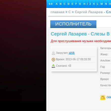
0-9
A
B
C
D
E
F
G
H
I
J
K
L
M
N
O
главная
»
С
»
Сергей Лазарев
- Сл
ИСПОЛНИТЕЛЬ
Сергей Лазарев - Слезы В 
Для прослушивания музыки необходим
Категор
ahik
Загрузил:
Жанр:
Время: 2013-06-17 09:33:30
Альбом:
Скачано: 43
Год:
Размер:
Время:
Качеств
ск