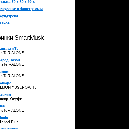
узыка 70-х 80-х 90-х
инусовки и фонограммы
аундтреки
азное
инки SmartMusic
аркасти Ту
isTeR-ALONE
аред Назан
isTeR-ALONE
амом
isTeR-ALONE
евафо
LIJON-YUSUPOV. TJ
ариям
абор Юсуфи
iss
isTeR-ALONE
hudo
ilshod Plus