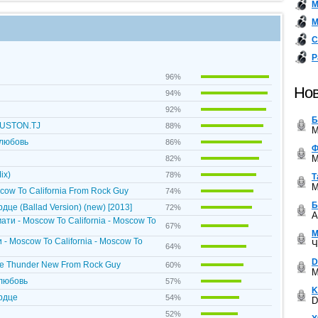
М
М
С
Р
96%
Нов
94%
92%
Б
DUSTON.TJ
88%
M
 любовь
86%
Ф
M
82%
ix)
78%
Т
M
scow To California From Rock Guy
74%
Б
це (Ballad Version) (new) [2013]
72%
A
мати - Moscow To California - Moscow To
67%
М
и - Moscow To California - Moscow To
Ч
64%
D
The Thunder New From Rock Guy
60%
M
 любовь
57%
K
рдце
54%
D
52%