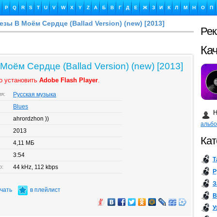
P
Q
R
S
T
U
V
W
X
Y
Z
А
Б
В
Г
Д
Е
Ж
З
И
К
Л
М
Н
О
П
езы В Моём Сердце (Ballad Version) (new) [2013]
Ре
Ка
Моём Сердце (Ballad Version) (new) [2013]
о установить
Adobe Flash Player
.
ия:
Русская музыка
Бу
Blues
Н
ahrordzhon ))
альб
2013
Кат
4,11 МБ
3:54
Т
о:
44 kHz, 112 kbps
Р
З
ачать
в плейлист
В
У