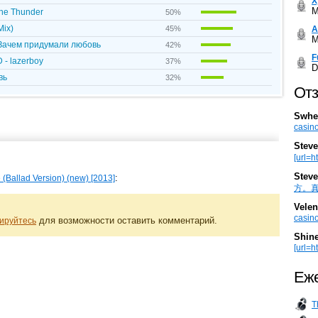
Х
M
The Thunder
50%
Mix)
А
45%
M
 Зачем придумали любовь
42%
F
- lazerboy
37%
D
вь
32%
Отз
Swhe
casino
Steve
[url=h
Steve
:
Ballad Version) (new) [2013]
方。真棒。
Velen
casino
для возможности оставить комментарий.
ируйтесь
Shin
[url=ht
Еже
T