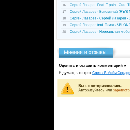
Сергей Лазарев Feat. T-pain - Cure 
16
Сергей Лазарев - Вспоминай (R'n'B 
17
Сергей Лазарев - Сергей Лазарев -
18
Сергей Лазарев feat. Тимати&BLOND 
19
Сергей Лазарев - Нереальная любо
20
Мнения и отзывы
Оценить и оставить комментарий »
Я думаю, что трек
Слезы В Моём Сердце (
Вы не авторизовались.
Авторизуйтесь или
зарегистр