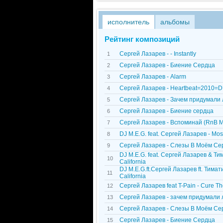
исполнитель
альбомы
Рейтинг композиций
Сергей Лазарев - - Instantly
1
Сергей Лазарев - Биение Сердца
2
Сергей Лазарев - Alarm
3
Сергей Лазарев - Heartbeat=2010=
4
Сергей Лазарев - Зачем придумали
5
Сергей Лазарев - Биение сердца
6
Сергей Лазарев - Вспоминай (RnB M
7
DJ M.E.G. feat. Сергей Лазарев - Mo
8
Сергей Лазарев - Слезы В Моём Серд
9
DJ M.E.G. feat. Сергей Лазарев & Ти
10
California
DJ M.E.G.ft.Сергей Лазарев ft. Тимат
11
California
Сергей Лазарев feat T-Pain - Cure 
12
Сергей Лазарев - зачем придумали
13
Сергей Лазарев - Слезы В Моём Се
14
Сергей Лазарев - Биение Сердца
15