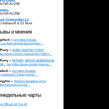
удо хофиз
isTeR-ALONE
ромат
isTeR-ALONE
unk (Original-Mix) 2.0
J Adhamoff & DJ Mura
ывы и мнения
grfuch
»
[url=https://create-
.com/kak-obygrat-kazino/]обыг ...
Purry
»
实用的 在线导览! 干得好!
ttps://iqvel.com/zh-Hans/a/%E7%BE% ...
Purry
»
我早就想, 看到你们相册那样的地
 [url=https://iqvel.com/zh-Hans/a/ ...
efuch
»
[url=https://market-
.ru/articles/72-kak-vyigrat-r ...
ergylnn
»
Доброго времени суток
tps://shinergy.by/].[/ur ...
недельные чарты
he Official UK Top 40