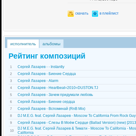
скачать
в плейлист
исполнитель
альбомы
Рейтинг композиций
Сергей Лазарев - - Instantly
1
Сергей Лазарев - Биение Сердца
2
Сергей Лазарев - Alarm
3
Сергей Лазарев - Heartbeat=2010=DUSTON.TJ
4
Сергей Лазарев - Зачем придумали любовь
5
Сергей Лазарев - Биение сердца
6
Сергей Лазарев - Вспоминай (RnB Mix)
7
DJ M.E.G. feat. Сергей Лазарев - Moscow To California From Rock Guy
8
Сергей Лазарев - Слезы В Моём Сердце (Ballad Version) (new) [2013
9
DJ M.E.G. feat. Сергей Лазарев & Тимати - Moscow To California - Mo
10
California