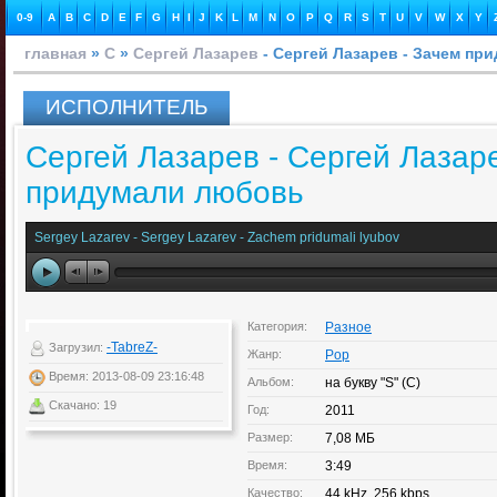
0-9
A
B
C
D
E
F
G
H
I
J
K
L
M
N
O
P
Q
R
S
T
U
V
W
X
Y
главная
»
С
»
Сергей Лазарев
- Сергей Лазарев - Зачем пр
ИСПОЛНИТЕЛЬ
Сергей Лазарев - Сергей Лазар
придумали любовь
Sergey Lazarev - Sergey Lazarev - Zachem pridumali lyubov
Категория:
Разное
-TabreZ-
Загрузил:
Жанр:
Pop
Время: 2013-08-09 23:16:48
Альбом:
на букву "S" (C)
Скачано: 19
Год:
2011
Размер:
7,08 МБ
Время:
3:49
Качество:
44 kHz, 256 kbps