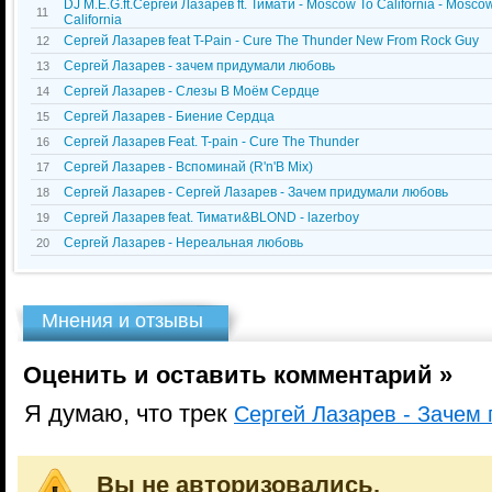
DJ M.E.G.ft.Сергей Лазарев ft. Тимати - Moscow To California - Mosco
11
California
Сергей Лазарев feat T-Pain - Cure The Thunder New From Rock Guy
12
Сергей Лазарев - зачем придумали любовь
13
Сергей Лазарев - Слезы В Моём Сердце
14
Сергей Лазарев - Биение Сердца
15
Сергей Лазарев Feat. T-pain - Cure The Thunder
16
Сергей Лазарев - Вспоминай (R'n'B Mix)
17
Сергей Лазарев - Сергей Лазарев - Зачем придумали любовь
18
Сергей Лазарев feat. Тимати&BLOND - lazerboy
19
Сергей Лазарев - Нереальная любовь
20
Мнения и отзывы
Оценить и оставить комментарий »
Я думаю, что трек
Сергей Лазарев - Зачем
Вы не авторизовались.