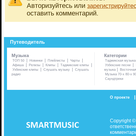
Авторизуйтесь или
зарегистрируйте
оставить комментарий.
Путеводитель
Музыка
Категории
|
|
|
|
ТОП 50
Новинки
Плейлисты
Чарты
Таджикская музыка
|
|
|
|
|
Афиша
Релизы
Клипы
Таджикские клипы
Узбекские песни
|
|
|
Узбекские клипы
Слушать музыку
Слушать
музыка
Восточна
радио
Музыка 70-х 80-х 9
Саундтреки
|
О проекте
Copyright 
ответствен
комментари