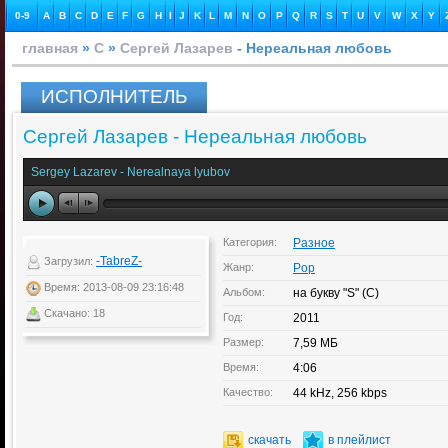
0-9
A
B
C
D
E
F
G
H
I
J
K
L
M
N
O
P
Q
R
S
T
U
V
W
X
Y
главная
»
С
»
Сергей Лазарев
- Нереальная любовь
ИСПОЛНИТЕЛЬ
Сергей Лазарев - Нереальная любовь
Sergey Lazarev - Nerealnaya lyubov
Категория:
Разное
-TabreZ-
Загрузил:
Жанр:
Pop
Время: 2013-08-09 23:16:48
Альбом:
на букву "S" (C)
Скачано: 18
Год:
2011
Размер:
7,59 МБ
Время:
4:06
Качество:
44 kHz, 256 kbps
скачать
в плейлист