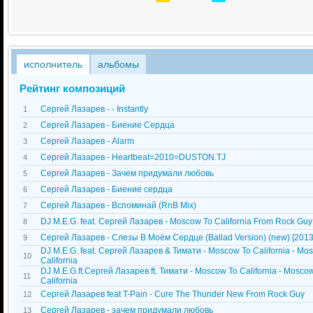
исполнитель
альбомы
Рейтинг композиций
Сергей Лазарев - - Instantly
1
Сергей Лазарев - Биение Сердца
2
Сергей Лазарев - Alarm
3
Сергей Лазарев - Heartbeat=2010=DUSTON.TJ
4
Сергей Лазарев - Зачем придумали любовь
5
Сергей Лазарев - Биение сердца
6
Сергей Лазарев - Вспоминай (RnB Mix)
7
DJ M.E.G. feat. Сергей Лазарев - Moscow To California From Rock Guy
8
Сергей Лазарев - Слезы В Моём Сердце (Ballad Version) (new) [2013
9
DJ M.E.G. feat. Сергей Лазарев & Тимати - Moscow To California - Mo
10
California
DJ M.E.G.ft.Сергей Лазарев ft. Тимати - Moscow To California - Mosco
11
California
Сергей Лазарев feat T-Pain - Cure The Thunder New From Rock Guy
12
Сергей Лазарев - зачем придумали любовь
13