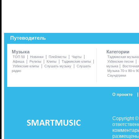
Путеводитель
Музыка
Категории
|
|
|
|
ТОП 50
Новинки
Плейлисты
Чарты
Таджикская музыка
|
|
|
|
|
Афиша
Релизы
Клипы
Таджикские клипы
Узбекские песни
|
|
|
Узбекские клипы
Слушать музыку
Слушать
музыка
Восточна
радио
Музыка 70-х 80-х 9
Саундтреки
|
О проекте
Copyright 
ответствен
комментари
размещены 