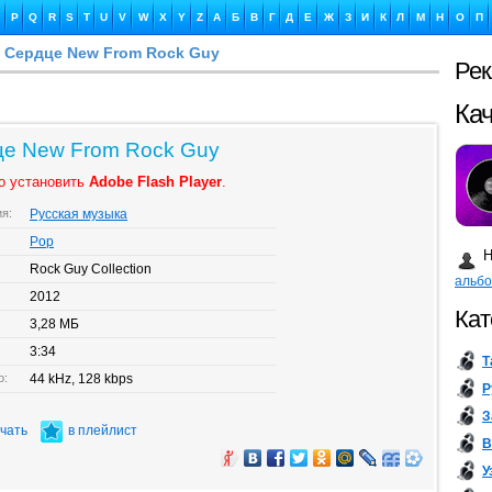
P
Q
R
S
T
U
V
W
X
Y
Z
А
Б
В
Г
Д
Е
Ж
З
И
К
Л
М
Н
О
П
 Сердце New From Rock Guy
Ре
Ка
це New From Rock Guy
о установить
Adobe Flash Player
.
ия:
Русская музыка
Бу
Pop
Н
Rock Guy Collection
альб
2012
Кат
3,28 МБ
3:34
Т
о:
44 kHz, 128 kbps
Р
З
ачать
в плейлист
В
У