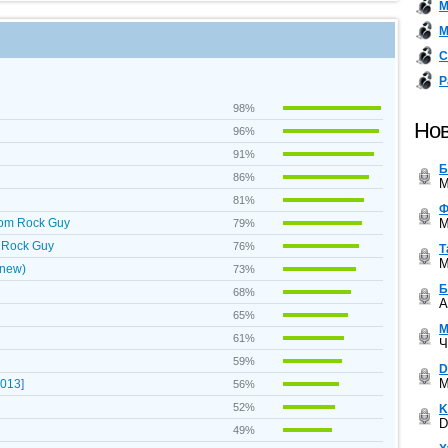
М
М
С
Р
98%
Нов
96%
91%
Б
86%
M
81%
Ф
M
rom Rock Guy
79%
 Rock Guy
76%
Т
M
(new)
73%
Б
68%
A
65%
М
61%
Ч
59%
D
M
013]
56%
52%
K
D
49%