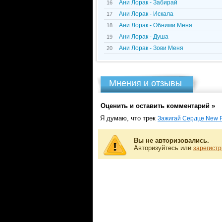
Ани Лорак - Забирай
16
Ани Лорак - Искала
17
Ани Лорак - Обними Меня
18
Ани Лорак - Душа
19
Ани Лорак - Зови Меня
20
Мнения и отзывы
Оценить и оставить комментарий »
Я думаю, что трек
Зажигай Сердце New 
Вы не авторизовались.
Авторизуйтесь или
зарегистр