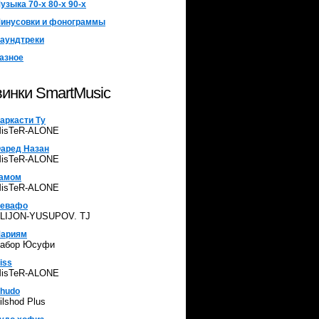
узыка 70-х 80-х 90-х
инусовки и фонограммы
аундтреки
азное
инки SmartMusic
аркасти Ту
isTeR-ALONE
аред Назан
isTeR-ALONE
амом
isTeR-ALONE
евафо
LIJON-YUSUPOV. TJ
ариям
абор Юсуфи
iss
isTeR-ALONE
hudo
ilshod Plus