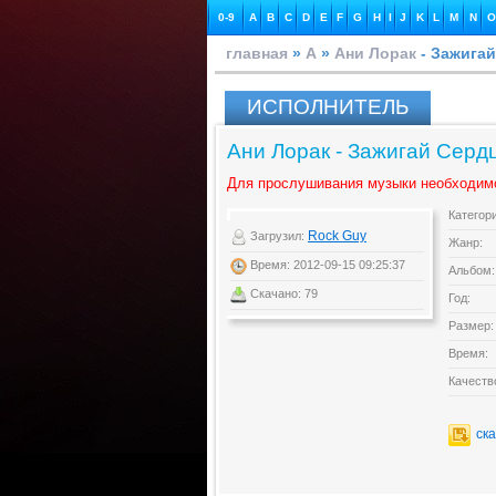
0-9
A
B
C
D
E
F
G
H
I
J
K
L
M
N
O
главная
»
А
»
Ани Лорак
- Зажигай
ИСПОЛНИТЕЛЬ
Ани Лорак - Зажигай Серд
Для прослушивания музыки необходим
Категор
Rock Guy
Загрузил:
Жанр:
Время: 2012-09-15 09:25:37
Альбом:
Скачано: 79
Год:
Размер:
Время:
Качеств
ск