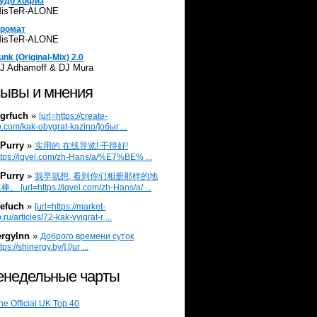
удо хофиз
isTeR-ALONE
ромат
isTeR-ALONE
unk (Original-Mix) 2.0
J Adhamoff & DJ Mura
ывы и мнения
grfuch
»
[url=https://create-
.com/kak-obygrat-kazino/]обыг ...
Purry
»
实用的 在线导览! 干得好!
ttps://iqvel.com/zh-Hans/a/%E7%BE% ...
Purry
»
我早就想, 看到你们相册那样的地
 [url=https://iqvel.com/zh-Hans/a/ ...
efuch
»
[url=https://market-
.ru/articles/72-kak-vyigrat-r ...
ergylnn
»
Доброго времени суток
tps://shinergy.by/].[/ur ...
недельные чарты
he Official UK Top 40