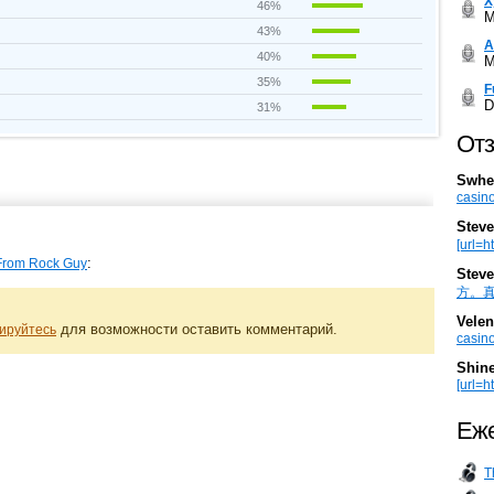
Х
46%
M
43%
А
40%
M
35%
F
D
31%
Отз
Swhe
casino
Steve
[url=h
:
From Rock Guy
Steve
方。真棒。
Velen
для возможности оставить комментарий.
ируйтесь
casino
Shin
[url=ht
Еже
T