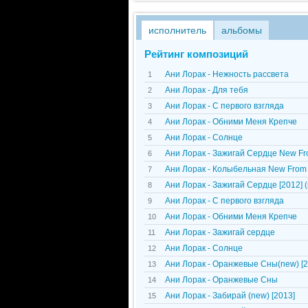
исполнитель
альбомы
Рейтинг композиций
Ани Лорак - Нежность рассвета
1
Ани Лорак - Для тебя
2
Ани Лорак - С первого взгляда
3
Ани Лорак - Обними Меня Крепче
4
Ани Лорак - Солнце
5
Ани Лорак - Зажигай Сердце New F
6
Ани Лорак - Колыбельная New From
7
Ани Лорак - Зажигай Сердце [2012] 
8
Ани Лорак - С первого взгляда
9
Ани Лорак - Обними Меня Крепче
10
Ани Лорак - Зажигай сердце
11
Ани Лорак - Солнце
12
Ани Лорак - Оранжевые Сны(new) [2
13
Ани Лорак - Оранжевые Сны
14
Ани Лорак - Забирай (new) [2013]
15