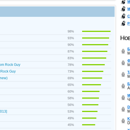
М
М
С
Р
98%
Нов
93%
90%
Б
87%
M
83%
Ф
M
rom Rock Guy
78%
 Rock Guy
73%
Т
M
(new)
69%
Б
65%
A
60%
М
58%
Ч
56%
D
M
013]
53%
49%
K
D
45%