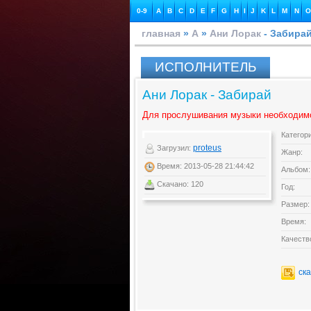
0-9
A
B
C
D
E
F
G
H
I
J
K
L
M
N
O
главная
»
А
»
Ани Лорак
- Забира
ИСПОЛНИТЕЛЬ
Ани Лорак - Забирай
Для прослушивания музыки необходим
Категор
proteus
Загрузил:
Жанр:
Время: 2013-05-28 21:44:42
Альбом:
Скачано: 120
Год:
Размер:
Время:
Качеств
ск