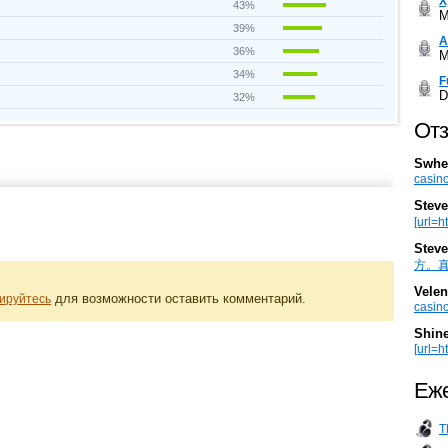
Х
43%
M
39%
А
36%
M
34%
F
D
32%
Отз
Swhe
casino
Steve
[url=h
Steve
方。真棒。
Velen
для возможности оставить комментарий.
ируйтесь
casino
Shin
[url=ht
Еже
T