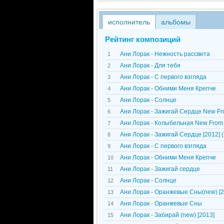
исполнитель
альбомы
Рейтинг композиций
Ани Лорак - Нежность рассвета
1
Ани Лорак - Для тебя
2
Ани Лорак - С первого взгляда
3
Ани Лорак - Обними Меня Крепче
4
Ани Лорак - Солнце
5
Ани Лорак - Зажигай Сердце New F
6
Ани Лорак - Колыбельная New From
7
Ани Лорак - Зажигай Сердце [2012] 
8
Ани Лорак - С первого взгляда
9
Ани Лорак - Обними Меня Крепче
10
Ани Лорак - Зажигай сердце
11
Ани Лорак - Солнце
12
Ани Лорак - Оранжевые Сны(new) [2
13
Ани Лорак - Оранжевые Сны
14
Ани Лорак - Забирай (new) [2013]
15