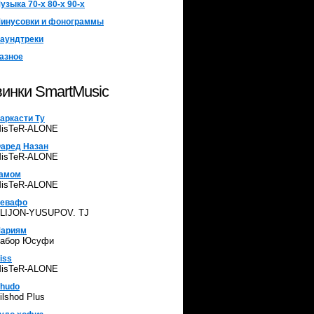
узыка 70-х 80-х 90-х
инусовки и фонограммы
аундтреки
азное
инки SmartMusic
аркасти Ту
isTeR-ALONE
аред Назан
isTeR-ALONE
амом
isTeR-ALONE
евафо
LIJON-YUSUPOV. TJ
ариям
абор Юсуфи
iss
isTeR-ALONE
hudo
ilshod Plus