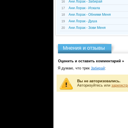
Ани Лорак - Забирай
16
Ани Лорак - Искала
17
Ани Лорак - Обними Меня
18
Ани Лорак - Душа
19
Ани Лорак - Зови Меня
20
Мнения и отзывы
Оценить и оставить комментарий »
Я думаю, что трек
:
Забирай
Вы не авторизовались.
Авторизуйтесь или
зарегистр