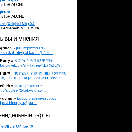
удо хофиз
isTeR-ALONE
ромат
isTeR-ALONE
unk (Original-Mix) 2.0
J Adhamoff & DJ Mura
ывы и мнения
grfuch
»
[url=https://create-
.com/kak-obygrat-kazino/]обыг ...
Purry
»
实用的 在线导览! 干得好!
ttps://iqvel.com/zh-Hans/a/%E7%BE% ...
Purry
»
我早就想, 看到你们相册那样的地
 [url=https://iqvel.com/zh-Hans/a/ ...
efuch
»
[url=https://market-
.ru/articles/72-kak-vyigrat-r ...
ergylnn
»
Доброго времени суток
tps://shinergy.by/].[/ur ...
недельные чарты
he Official UK Top 40