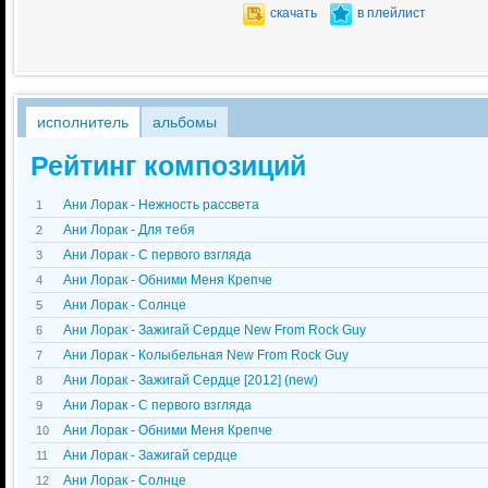
скачать
в плейлист
исполнитель
альбомы
Рейтинг композиций
Ани Лорак - Нежность рассвета
1
Ани Лорак - Для тебя
2
Ани Лорак - С первого взгляда
3
Ани Лорак - Обними Меня Крепче
4
Ани Лорак - Солнце
5
Ани Лорак - Зажигай Сердце New From Rock Guy
6
Ани Лорак - Колыбельная New From Rock Guy
7
Ани Лорак - Зажигай Сердце [2012] (new)
8
Ани Лорак - С первого взгляда
9
Ани Лорак - Обними Меня Крепче
10
Ани Лорак - Зажигай сердце
11
Ани Лорак - Солнце
12