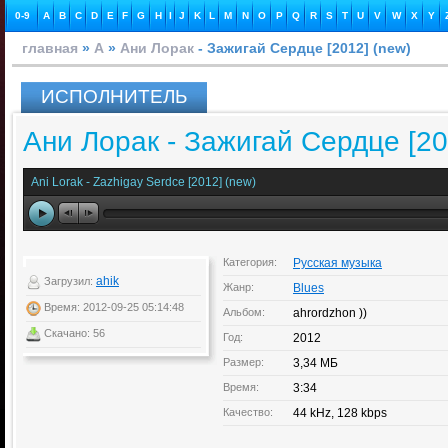
0-9
A
B
C
D
E
F
G
H
I
J
K
L
M
N
O
P
Q
R
S
T
U
V
W
X
Y
главная
»
А
»
Ани Лорак
- Зажигай Сердце [2012] (new)
ИСПОЛНИТЕЛЬ
Ани Лорак - Зажигай Сердце [20
Ani Lorak - Zazhigay Serdce [2012] (new)
Категория:
Русская музыка
ahik
Загрузил:
Жанр:
Blues
Время: 2012-09-25 05:14:48
Альбом:
ahrordzhon ))
Скачано: 56
Год:
2012
Размер:
3,34 МБ
Время:
3:34
Качество:
44 kHz, 128 kbps