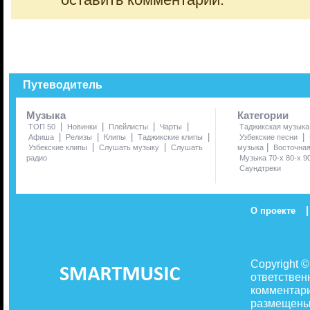
оставить комментарий.
Путеводитель
Музыка
Категории
|
|
|
|
ТОП 50
Новинки
Плейлисты
Чарты
Таджикская музыка
|
|
|
|
|
Афиша
Релизы
Клипы
Таджикские клипы
Узбекские песни
|
|
|
Узбекские клипы
Слушать музыку
Слушать
музыка
Восточна
радио
Музыка 70-х 80-х 9
Саундтреки
|
О проекте
Copyright 
ответствен
комментари
размещены 