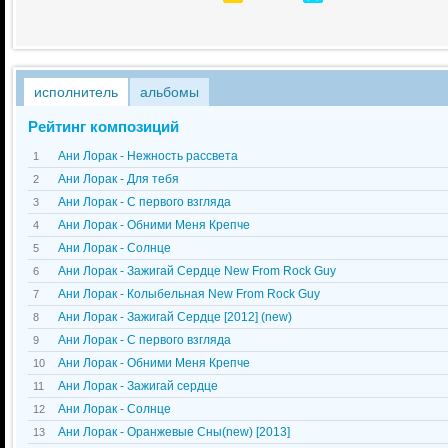
исполнитель
альбомы
Рейтинг композиций
Ани Лорак - Нежность рассвета
1
Ани Лорак - Для тебя
2
Ани Лорак - С первого взгляда
3
Ани Лорак - Обними Меня Крепче
4
Ани Лорак - Солнце
5
Ани Лорак - Зажигай Сердце New From Rock Guy
6
Ани Лорак - Колыбельная New From Rock Guy
7
Ани Лорак - Зажигай Сердце [2012] (new)
8
Ани Лорак - С первого взгляда
9
Ани Лорак - Обними Меня Крепче
10
Ани Лорак - Зажигай сердце
11
Ани Лорак - Солнце
12
Ани Лорак - Оранжевые Сны(new) [2013]
13