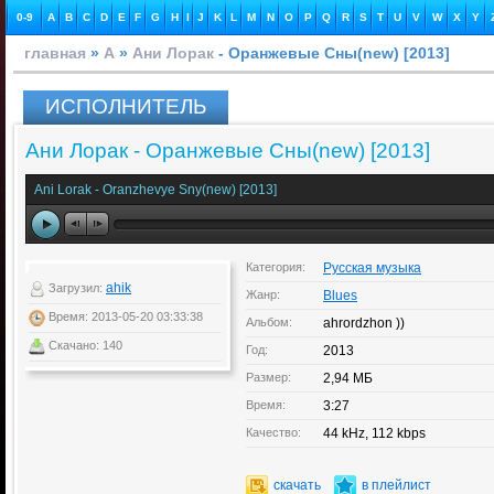
0-9
A
B
C
D
E
F
G
H
I
J
K
L
M
N
O
P
Q
R
S
T
U
V
W
X
Y
главная
»
А
»
Ани Лорак
- Оранжевые Сны(new) [2013]
ИСПОЛНИТЕЛЬ
Ани Лорак - Оранжевые Сны(new) [2013]
Ani Lorak - Oranzhevye Sny(new) [2013]
Категория:
Русская музыка
ahik
Загрузил:
Жанр:
Blues
Время: 2013-05-20 03:33:38
Альбом:
ahrordzhon ))
Скачано: 140
Год:
2013
Размер:
2,94 МБ
Время:
3:27
Качество:
44 kHz, 112 kbps
скачать
в плейлист