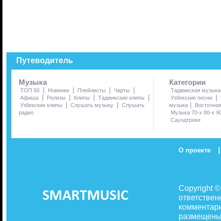
Путеводитель
Музыка
Категории
|
|
|
|
ТОП 50
Новинки
Плейлисты
Чарты
Таджикская музыка
|
|
|
|
|
Афиша
Релизы
Клипы
Таджикские клипы
Узбекские песни
|
|
|
Узбекские клипы
Слушать музыку
Слушать
музыка
Восточна
радио
Музыка 70-х 80-х 9
Саундтреки
|
О проекте
Copyright 
ответствен
комментари
размещены 