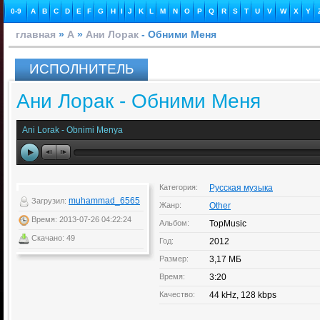
0-9
A
B
C
D
E
F
G
H
I
J
K
L
M
N
O
P
Q
R
S
T
U
V
W
X
Y
главная
»
А
»
Ани Лорак
- Обними Меня
ИСПОЛНИТЕЛЬ
Ани Лорак - Обними Меня
Ani Lorak - Obnimi Menya
Категория:
Русская музыка
muhammad_6565
Загрузил:
Жанр:
Other
Время: 2013-07-26 04:22:24
Альбом:
TopMusic
Скачано: 49
Год:
2012
Размер:
3,17 МБ
Время:
3:20
Качество:
44 kHz, 128 kbps