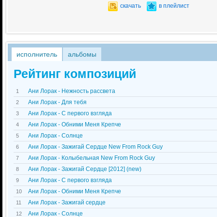
скачать
в плейлист
исполнитель
альбомы
Рейтинг композиций
Ани Лорак - Нежность рассвета
1
Ани Лорак - Для тебя
2
Ани Лорак - С первого взгляда
3
Ани Лорак - Обними Меня Крепче
4
Ани Лорак - Солнце
5
Ани Лорак - Зажигай Сердце New From Rock Guy
6
Ани Лорак - Колыбельная New From Rock Guy
7
Ани Лорак - Зажигай Сердце [2012] (new)
8
Ани Лорак - С первого взгляда
9
Ани Лорак - Обними Меня Крепче
10
Ани Лорак - Зажигай сердце
11
Ани Лорак - Солнце
12