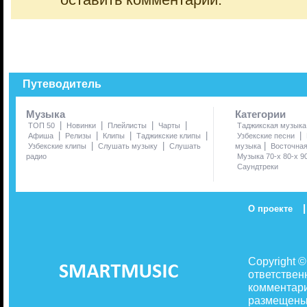
оставить комментарий.
Путеводитель
Музыка
Категории
|
|
|
|
ТОП 50
Новинки
Плейлисты
Чарты
Таджикская музыка
|
|
|
|
|
Афиша
Релизы
Клипы
Таджикские клипы
Узбекские песни
|
|
|
Узбекские клипы
Слушать музыку
Слушать
музыка
Восточна
радио
Музыка 70-х 80-х 9
Саундтреки
|
О проекте
Copyright 
ответствен
комментари
размещены 