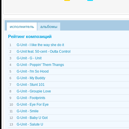
исполнитель
альбомы
Рейтинг композиций
G-Unit - I like the way she do it
1
G-Unit feat. 50-cent - Outta Control
2
G-Unit - G - Unit
3
G-Unit - Poppin' Them Thangs
4
G-Unit - I'm So Hood
5
G-Unit - My Buddy
6
G-Unit - Stunt 101
7
G-Unit - Groupie Love
8
G-Unit - Footprints
9
G-Unit - Eye For Eye
10
G-Unit - Smile
11
G-Unit - Baby U Got
12
G-Unit - Salute U
13