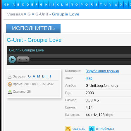
0-9
A
B
C
D
E
F
G
H
I
J
K
L
M
N
O
P
Q
R
S
T
U
V
W
X
Y
главная
»
G
»
G-Unit
- Groupie Love
ИСПОЛНИТЕЛЬ
G-Unit - Groupie Love
G-Unit - Groupie Love
Категория:
Зарубежная музыка
G_A_M_B_I_T
Загрузил:
Жанр:
Rap
Время: 2011-08-15 15:04:32
Альбом:
G-Unit.beg.for.mercy
Скачано: 26
Год:
2003
Размер:
3,88 МБ
Время:
4:14
Качество:
44 kHz, 128 kbps
скачать
в плейлист