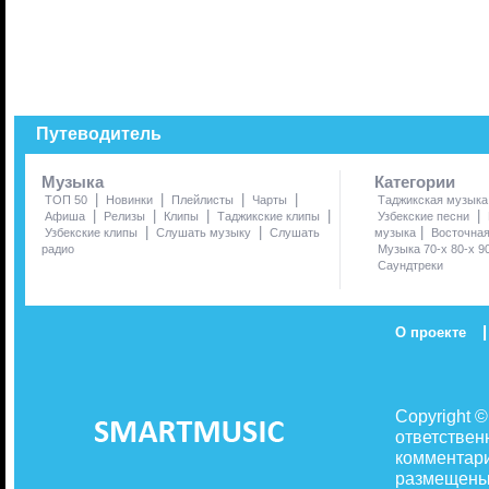
Путеводитель
Музыка
Категории
|
|
|
|
ТОП 50
Новинки
Плейлисты
Чарты
Таджикская музыка
|
|
|
|
|
Афиша
Релизы
Клипы
Таджикские клипы
Узбекские песни
|
|
|
Узбекские клипы
Слушать музыку
Слушать
музыка
Восточна
радио
Музыка 70-х 80-х 9
Саундтреки
|
О проекте
Copyright 
ответствен
комментари
размещены 