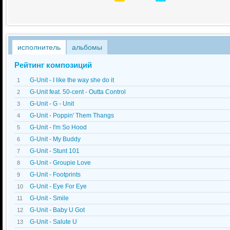
исполнитель
альбомы
Рейтинг композиций
G-Unit - I like the way she do it
1
G-Unit feat. 50-cent - Outta Control
2
G-Unit - G - Unit
3
G-Unit - Poppin' Them Thangs
4
G-Unit - I'm So Hood
5
G-Unit - My Buddy
6
G-Unit - Stunt 101
7
G-Unit - Groupie Love
8
G-Unit - Footprints
9
G-Unit - Eye For Eye
10
G-Unit - Smile
11
G-Unit - Baby U Got
12
G-Unit - Salute U
13