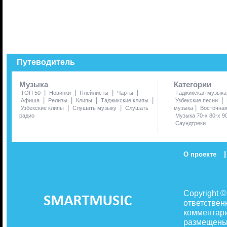
Путеводитель
Музыка
Категории
|
|
|
|
ТОП 50
Новинки
Плейлисты
Чарты
Таджикская музыка
|
|
|
|
|
Афиша
Релизы
Клипы
Таджикские клипы
Узбекские песни
|
|
|
Узбекские клипы
Слушать музыку
Слушать
музыка
Восточна
радио
Музыка 70-х 80-х 9
Саундтреки
|
О проекте
Copyright 
ответствен
комментари
размещены 