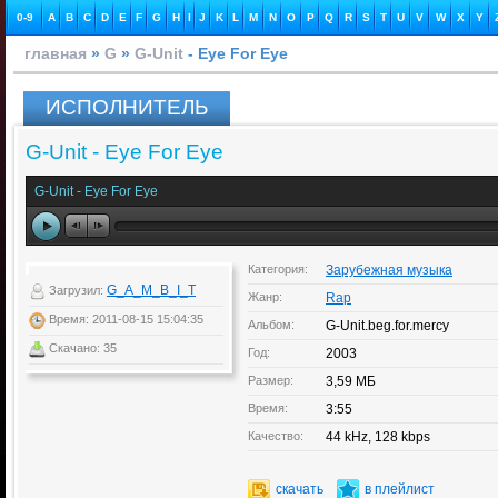
0-9
A
B
C
D
E
F
G
H
I
J
K
L
M
N
O
P
Q
R
S
T
U
V
W
X
Y
главная
»
G
»
G-Unit
- Eye For Eye
ИСПОЛНИТЕЛЬ
G-Unit - Eye For Eye
G-Unit - Eye For Eye
Категория:
Зарубежная музыка
G_A_M_B_I_T
Загрузил:
Жанр:
Rap
Время: 2011-08-15 15:04:35
Альбом:
G-Unit.beg.for.mercy
Скачано: 35
Год:
2003
Размер:
3,59 МБ
Время:
3:55
Качество:
44 kHz, 128 kbps
скачать
в плейлист