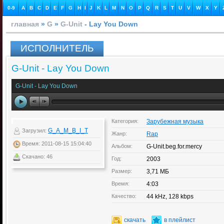
0-9
A
B
C
D
E
F
G
H
I
J
K
L
M
N
O
P
Q
R
S
T
U
V
W
X
Y
главная
»
G
»
G-Unit
- Lay You Down
ИСПОЛНИТЕЛЬ
G-Unit - Lay You Down
G-Unit - Lay You Down
Категория:
Зарубежная музыка
G_A_M_B_I_T
Загрузил:
Жанр:
Rap
Время: 2011-08-15 15:04:40
Альбом:
G-Unit.beg.for.mercy
Скачано: 46
Год:
2003
Размер:
3,71 МБ
Время:
4:03
Качество:
44 kHz, 128 kbps
скачать
в плейлист