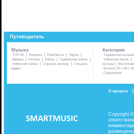
Путеводитель
Музыка
Категории
|
|
|
|
ТОП 50
Новинки
Плейлисты
Чарты
Таджикская музыка
|
|
|
|
|
Афиша
Релизы
Клипы
Таджикские клипы
Узбекские песни
|
|
|
Узбекские клипы
Слушать музыку
Слушать
музыка
Восточна
радио
Музыка 70-х 80-х 9
Саундтреки
|
О проекте
Copyright 
ответствен
комментари
размещены 