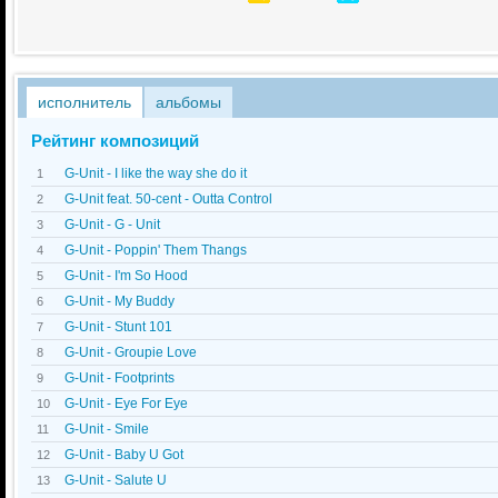
исполнитель
альбомы
Рейтинг композиций
G-Unit - I like the way she do it
1
G-Unit feat. 50-cent - Outta Control
2
G-Unit - G - Unit
3
G-Unit - Poppin' Them Thangs
4
G-Unit - I'm So Hood
5
G-Unit - My Buddy
6
G-Unit - Stunt 101
7
G-Unit - Groupie Love
8
G-Unit - Footprints
9
G-Unit - Eye For Eye
10
G-Unit - Smile
11
G-Unit - Baby U Got
12
G-Unit - Salute U
13