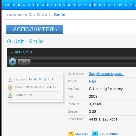
0-9
A
B
C
D
E
F
G
H
I
J
K
L
M
N
O
P
Q
R
S
T
U
V
W
X
Y
главная
»
G
»
G-Unit
- Smile
ИСПОЛНИТЕЛЬ
G-Unit - Smile
G-Unit - Smile
Категория:
Зарубежная музыка
G_A_M_B_I_T
Загрузил:
Жанр:
Rap
Время: 2011-08-15 15:04:36
Альбом:
G-Unit.beg.for.mercy
Скачано: 59
Год:
2003
Размер:
3,33 МБ
Время:
3:38
Качество:
44 kHz, 128 kbps
скачать
в плейлист