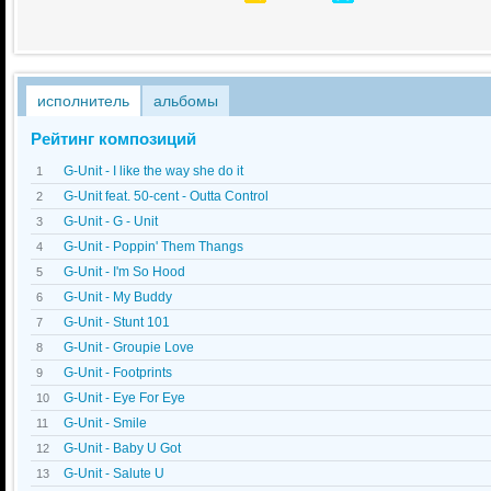
исполнитель
альбомы
Рейтинг композиций
G-Unit - I like the way she do it
1
G-Unit feat. 50-cent - Outta Control
2
G-Unit - G - Unit
3
G-Unit - Poppin' Them Thangs
4
G-Unit - I'm So Hood
5
G-Unit - My Buddy
6
G-Unit - Stunt 101
7
G-Unit - Groupie Love
8
G-Unit - Footprints
9
G-Unit - Eye For Eye
10
G-Unit - Smile
11
G-Unit - Baby U Got
12
G-Unit - Salute U
13