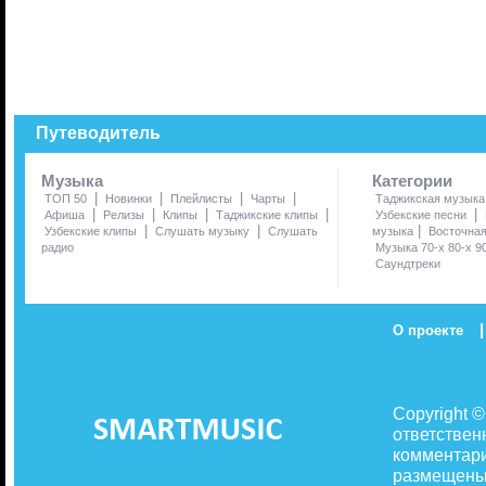
Путеводитель
Музыка
Категории
|
|
|
|
ТОП 50
Новинки
Плейлисты
Чарты
Таджикская музыка
|
|
|
|
|
Афиша
Релизы
Клипы
Таджикские клипы
Узбекские песни
|
|
|
Узбекские клипы
Слушать музыку
Слушать
музыка
Восточна
радио
Музыка 70-х 80-х 9
Саундтреки
|
О проекте
Copyright 
ответствен
комментари
размещены 