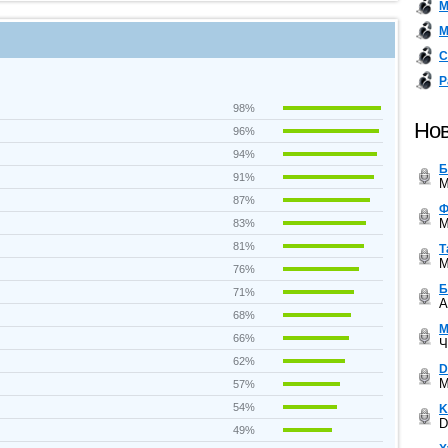
М
М
С
Р
98%
Нов
96%
94%
Б
91%
M
87%
Ф
M
83%
81%
Т
M
76%
Б
71%
A
68%
М
66%
Ч
62%
D
M
57%
54%
K
D
49%