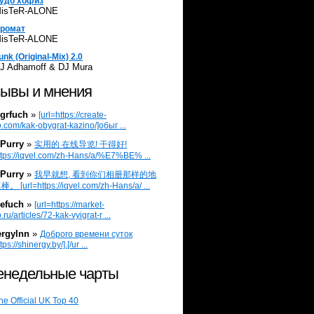
удо хофиз
isTeR-ALONE
ромат
isTeR-ALONE
unk (Original-Mix) 2.0
J Adhamoff & DJ Mura
ывы и мнения
grfuch
»
[url=https://create-
.com/kak-obygrat-kazino/]обыг ...
Purry
»
实用的 在线导览! 干得好!
ttps://iqvel.com/zh-Hans/a/%E7%BE% ...
Purry
»
我早就想, 看到你们相册那样的地
 [url=https://iqvel.com/zh-Hans/a/ ...
efuch
»
[url=https://market-
.ru/articles/72-kak-vyigrat-r ...
ergylnn
»
Доброго времени суток
tps://shinergy.by/].[/ur ...
недельные чарты
he Official UK Top 40