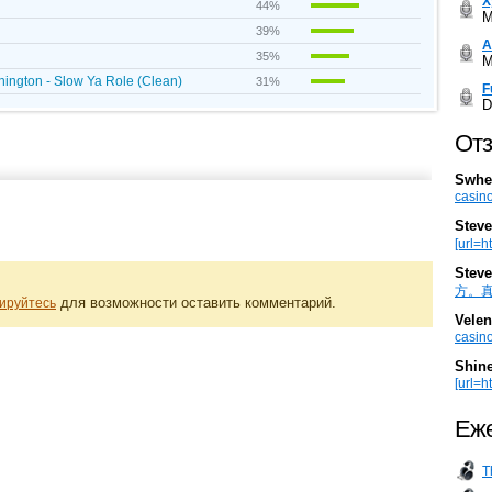
Х
44%
M
39%
А
35%
M
nington - Slow Ya Role (Clean)
31%
F
D
Отз
Swhe
casino
Steve
[url=h
Steve
方。真棒。
для возможности оставить комментарий.
ируйтесь
Velen
casino
Shin
[url=ht
Еже
T