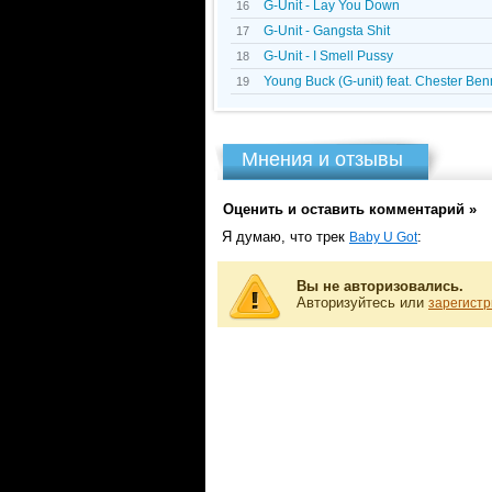
G-Unit - Lay You Down
16
G-Unit - Gangsta Shit
17
G-Unit - I Smell Pussy
18
Young Buck (G-unit) feat. Chester Ben
19
Мнения и отзывы
Оценить и оставить комментарий »
Я думаю, что трек
:
Baby U Got
Вы не авторизовались.
Авторизуйтесь или
зарегистр