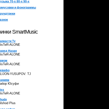
узыка 70-х 80-х 90-х
инусовки и фонограммы
аундтреки
азное
инки SmartMusic
аркасти Ту
isTeR-ALONE
аред Назан
isTeR-ALONE
амом
isTeR-ALONE
евафо
LIJON-YUSUPOV. TJ
ариям
абор Юсуфи
iss
isTeR-ALONE
hudo
ilshod Plus