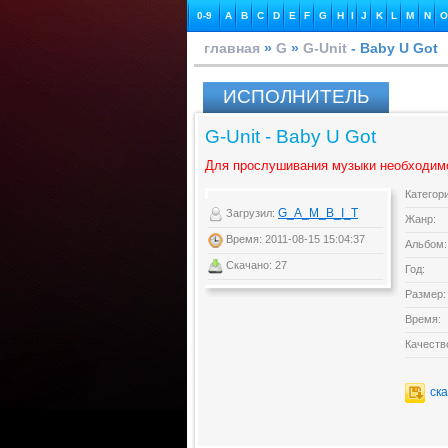
0-9
A
B
C
D
E
F
G
H
I
J
K
L
M
N
O
главная
»
G
»
G-Unit
- Baby U Got
ИСПОЛНИТЕЛЬ
G-Unit - Baby U Got
Для прослушивания музыки необходим
Категор
G_A_M_B_I_T
Загрузил:
Жанр:
Время: 2011-08-15 15:04:37
Альбом:
Скачано: 27
Год:
Размер:
Время:
Качеств
ск