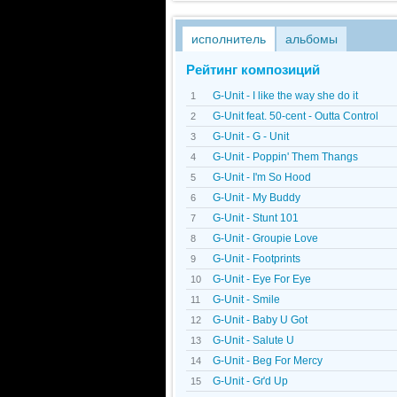
исполнитель
альбомы
Рейтинг композиций
G-Unit - I like the way she do it
1
G-Unit feat. 50-cent - Outta Control
2
G-Unit - G - Unit
3
G-Unit - Poppin' Them Thangs
4
G-Unit - I'm So Hood
5
G-Unit - My Buddy
6
G-Unit - Stunt 101
7
G-Unit - Groupie Love
8
G-Unit - Footprints
9
G-Unit - Eye For Eye
10
G-Unit - Smile
11
G-Unit - Baby U Got
12
G-Unit - Salute U
13
G-Unit - Beg For Mercy
14
G-Unit - Gґd Up
15