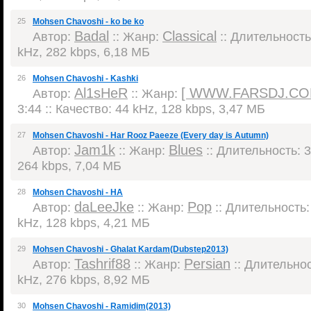
25
Mohsen Chavoshi - ko be ko
Badal
Classical
Автор:
:: Жанр:
:: Длительность:
kHz, 282 kbps, 6,18 МБ
26
Mohsen Chavoshi - Kashki
Al1sHeR
[ WWW.FARSDJ.CO
Автор:
:: Жанр:
3:44 :: Качество: 44 kHz, 128 kbps, 3,47 МБ
27
Mohsen Chavoshi - Har Rooz Paeeze (Every day is Autumn)
Jam1k
Blues
Автор:
:: Жанр:
:: Длительность: 3
264 kbps, 7,04 МБ
28
Mohsen Chavoshi - HA
daLeeJke
Pop
Автор:
:: Жанр:
:: Длительность: 
kHz, 128 kbps, 4,21 МБ
29
Mohsen Chavoshi - Ghalat Kardam(Dubstep2013)
Tashrif88
Persian
Автор:
:: Жанр:
:: Длительнос
kHz, 276 kbps, 8,92 МБ
30
Mohsen Chavoshi - Ramidim(2013)