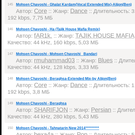
145
Mohsen Chavoshi - Ghalat Kardam(Vocal Extended Mix)-Alijon(Ben)
Core
Dance
Автор:
:: Жанр:
:: Длительность: 3:
192 kbps, 7,75 МБ
146
Mohsen Chavoshi - Ha (Tajik House Mafia Remix)
fAR1k.
TAJIK HOUSE MAFIA
Автор:
:: Жанр:
Качество: 44 kHz, 160 kbps, 5,03 МБ
147
Mohsen Chavoshi - Mohsen Chavoshi_ Bandari
rmuhammad03
Blues
Автор:
:: Жанр:
:: Длител
Качество: 44 kHz, 128 kbps, 3,33 МБ
148
Mohsen Chavoshi - Beraghsa-Extended Mix-by Alijon(Ben)
Core
Dance
Автор:
:: Жанр:
:: Длительность: 1:
192 kbps, 3,8 МБ
149
Mohsen Chavoshi - Beraghsa
SHARIFJON
Persian
Автор:
:: Жанр:
:: Длител
Качество: 44 kHz, 280 kbps, 5,43 МБ
150
Mohsen Chavoshi - Tahnatarin New 2014*********
bexa4a
Pop
Автор:
:: Жанр:
:: Длительность: 5: