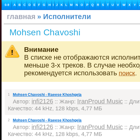
0-9
A
B
C
D
E
F
G
H
I
J
K
L
M
N
O
P
Q
R
S
T
U
V
W
X
Y
главная
» Исполнители
Mohsen Chavoshi
Внимание
В списке не отображаются исполнит
меньше 3-х треков. В случае необх
рекомендуется использовать
.
поиск
1
Mohsen Chavoshi - Raeese Khoshgela
infi2126
IranProud Music
Автор:
:: Жанр:
:: Дли
Качество: 44 kHz, 128 kbps, 4,77 МБ
2
Mohsen Chavoshi - Raeese Khoshgela
infi2126
IranProud Music
Автор:
:: Жанр:
:: Дли
Качество: 44 kHz, 128 kbps, 4,77 МБ