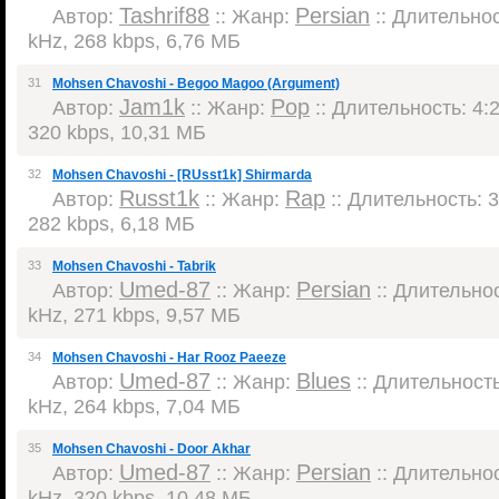
Tashrif88
Persian
Автор:
:: Жанр:
:: Длительнос
kHz, 268 kbps, 6,76 МБ
31
Mohsen Chavoshi - Begoo Magoo (Argument)
Jam1k
Pop
Автор:
:: Жанр:
:: Длительность: 4:2
320 kbps, 10,31 МБ
32
Mohsen Chavoshi - [RUsst1k] Shirmarda
Russt1k
Rap
Автор:
:: Жанр:
:: Длительность: 3
282 kbps, 6,18 МБ
33
Mohsen Chavoshi - Tabrik
Umed-87
Persian
Автор:
:: Жанр:
:: Длительнос
kHz, 271 kbps, 9,57 МБ
34
Mohsen Chavoshi - Har Rooz Paeeze
Umed-87
Blues
Автор:
:: Жанр:
:: Длительность:
kHz, 264 kbps, 7,04 МБ
35
Mohsen Chavoshi - Door Akhar
Umed-87
Persian
Автор:
:: Жанр:
:: Длительнос
kHz, 320 kbps, 10,48 МБ