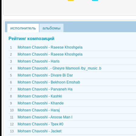
исполнитель
альбомы
Рейтинг композиций
Mohsen Chavoshi - Raeese Khoshgela
1
Mohsen Chavoshi - Raeese Khoshgela
2
Mohsen Chavoshi - Haris
3
Mohsen Chavoshi . - Gheyre Mamooli /by_music .b
4
Mohsen Chavoshi - Divare Bi Dar
5
Mohsen Chavoshi - Bekhoon Emshab
6
Mohsen Chavoshi - Parvaneh Ha
7
Mohsen Chavoshi - Kashki
8
Mohsen Chavoshi - Khande
9
Mohsen Chavoshi - Haraj
10
Mohsen Chavoshi - Aroose Man I
11
Mohsen Chavoshi - Трек #0
12
Mohsen Chavoshi - Jacket
13