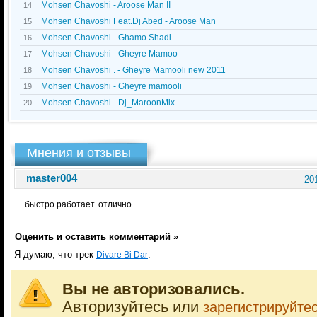
Mohsen Chavoshi - Aroose Man II
14
Mohsen Chavoshi Feat.Dj Abed - Aroose Man
15
Mohsen Chavoshi - Ghamo Shadi .
16
Mohsen Chavoshi - Gheyre Mamoo
17
Mohsen Chavoshi . - Gheyre Mamooli new 2011
18
Mohsen Chavoshi - Gheyre mamooli
19
Mohsen Chavoshi - Dj_MaroonMix
20
Мнения и отзывы
master004
20
быстро работает. отлично
Оценить и оставить комментарий »
Я думаю, что трек
:
Divare Bi Dar
Вы не авторизовались.
Авторизуйтесь или
зарегистрируйте