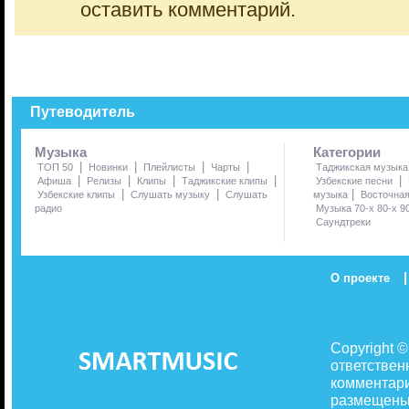
оставить комментарий.
Путеводитель
Музыка
Категории
|
|
|
|
ТОП 50
Новинки
Плейлисты
Чарты
Таджикская музыка
|
|
|
|
|
Афиша
Релизы
Клипы
Таджикские клипы
Узбекские песни
|
|
|
Узбекские клипы
Слушать музыку
Слушать
музыка
Восточна
радио
Музыка 70-х 80-х 9
Саундтреки
|
О проекте
Copyright 
ответствен
комментари
размещены 