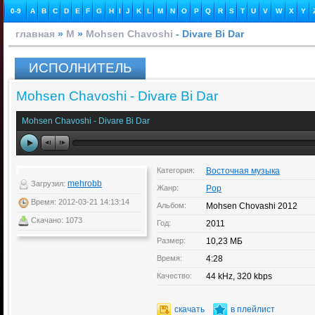
0-9
A
B
C
D
E
F
G
H
I
J
K
L
M
N
O
P
Q
R
S
T
U
V
W
X
Y
главная
»
M
»
Mohsen Chavoshi
- Divare Bi Dar
ИСПОЛНИТЕЛЬ
Mohsen Chavoshi - Divare Bi Dar
Mohsen Chavoshi - Divare Bi Dar
Категория:
Восточная музыка
mehrobb
Загрузил:
Жанр:
Pop
Время: 2012-03-21 14:13:14
Альбом:
Mohsen Chovashi 2012
Скачано: 1073
Год:
2011
Размер:
10,23 МБ
Время:
4:28
Качество:
44 kHz, 320 kbps
скачать
в плейлист