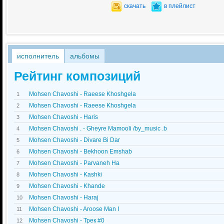
скачать
в плейлист
исполнитель
альбомы
Рейтинг композиций
Mohsen Chavoshi - Raeese Khoshgela
1
Mohsen Chavoshi - Raeese Khoshgela
2
Mohsen Chavoshi - Haris
3
Mohsen Chavoshi . - Gheyre Mamooli /by_music .b
4
Mohsen Chavoshi - Divare Bi Dar
5
Mohsen Chavoshi - Bekhoon Emshab
6
Mohsen Chavoshi - Parvaneh Ha
7
Mohsen Chavoshi - Kashki
8
Mohsen Chavoshi - Khande
9
Mohsen Chavoshi - Haraj
10
Mohsen Chavoshi - Aroose Man I
11
Mohsen Chavoshi - Трек #0
12