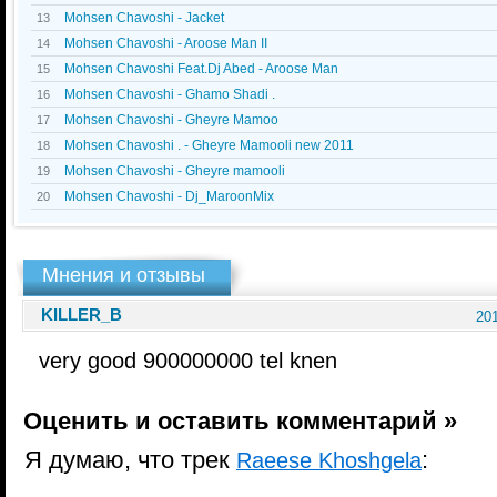
Mohsen Chavoshi - Jacket
13
Mohsen Chavoshi - Aroose Man II
14
Mohsen Chavoshi Feat.Dj Abed - Aroose Man
15
Mohsen Chavoshi - Ghamo Shadi .
16
Mohsen Chavoshi - Gheyre Mamoo
17
Mohsen Chavoshi . - Gheyre Mamooli new 2011
18
Mohsen Chavoshi - Gheyre mamooli
19
Mohsen Chavoshi - Dj_MaroonMix
20
Мнения и отзывы
KILLER_B
201
very good 900000000 tel knen
Оценить и оставить комментарий »
Я думаю, что трек
:
Raeese Khoshgela