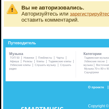
Вы не авторизовались.
Авторизуйтесь или
зарегистрируйте
оставить комментарий.
Путеводитель
Музыка
Категории
|
|
|
|
ТОП 50
Новинки
Плейлисты
Чарты
Таджикская музыка
|
|
|
|
|
Афиша
Релизы
Клипы
Таджикские клипы
Узбекские песни
|
|
|
Узбекские клипы
Слушать музыку
Слушать
музыка
Восточна
радио
Музыка 70-х 80-х 9
Саундтреки
|
О проекте
Copyright 