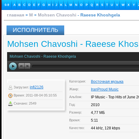
0-9
A
B
C
D
E
F
G
H
I
J
K
L
M
N
O
P
Q
R
S
T
U
V
W
X
Y
главная
»
M
»
Mohsen Chavoshi
- Raeese Khoshgela
ИСПОЛНИТЕЛЬ
Mohsen Chavoshi - Raeese Khos
Mohsen Chavoshi - Raeese Khoshgela
Категория:
Восточная музыка
infi2126
Загрузил:
Жанр:
IranProud Music
Время: 2011-08-04 05:10:55
Альбом:
IP Music - Top Hits of June 
Скачано: 2549
Год:
2010
Размер:
4,77 МБ
Время:
5:11
Качество:
44 kHz, 128 kbps