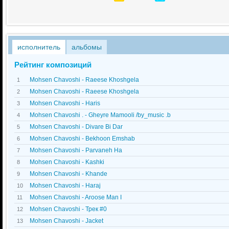
исполнитель
альбомы
Рейтинг композиций
Mohsen Chavoshi - Raeese Khoshgela
1
Mohsen Chavoshi - Raeese Khoshgela
2
Mohsen Chavoshi - Haris
3
Mohsen Chavoshi . - Gheyre Mamooli /by_music .b
4
Mohsen Chavoshi - Divare Bi Dar
5
Mohsen Chavoshi - Bekhoon Emshab
6
Mohsen Chavoshi - Parvaneh Ha
7
Mohsen Chavoshi - Kashki
8
Mohsen Chavoshi - Khande
9
Mohsen Chavoshi - Haraj
10
Mohsen Chavoshi - Aroose Man I
11
Mohsen Chavoshi - Трек #0
12
Mohsen Chavoshi - Jacket
13