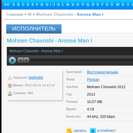
0-9
A
B
C
D
E
F
G
H
I
J
K
L
M
N
O
P
Q
R
S
T
U
V
W
X
Y
главная
»
M
»
Mohsen Chavoshi
- Aroose Man I
ИСПОЛНИТЕЛЬ
Mohsen Chavoshi - Aroose Man I
Mohsen Chavoshi - Aroose Man I
Категория:
Восточная музыка
mehrobb
Загрузил:
Жанр:
Persian
Время: 2012-03-21 14:13:14
Альбом:
Mohsen Chovashi 2012
Скачано: 482
Год:
2012
Размер:
10,07 МБ
Время:
4:19
Качество:
44 kHz, 320 kbps
скачать
в плейлист