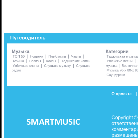
Путеводитель
Музыка
Категории
|
|
|
|
ТОП 50
Новинки
Плейлисты
Чарты
Таджикская музыка
|
|
|
|
|
Афиша
Релизы
Клипы
Таджикские клипы
Узбекские песни
|
|
|
Узбекские клипы
Слушать музыку
Слушать
музыка
Восточна
радио
Музыка 70-х 80-х 9
Саундтреки
|
О проекте
Copyright 
ответствен
комментари
размещены 