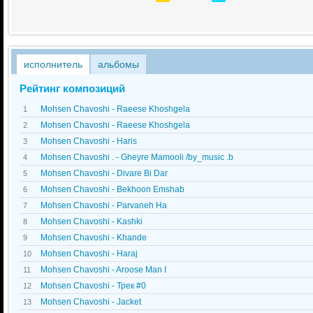
исполнитель
альбомы
Рейтинг композиций
Mohsen Chavoshi - Raeese Khoshgela
1
Mohsen Chavoshi - Raeese Khoshgela
2
Mohsen Chavoshi - Haris
3
Mohsen Chavoshi . - Gheyre Mamooli /by_music .b
4
Mohsen Chavoshi - Divare Bi Dar
5
Mohsen Chavoshi - Bekhoon Emshab
6
Mohsen Chavoshi - Parvaneh Ha
7
Mohsen Chavoshi - Kashki
8
Mohsen Chavoshi - Khande
9
Mohsen Chavoshi - Haraj
10
Mohsen Chavoshi - Aroose Man I
11
Mohsen Chavoshi - Трек #0
12
Mohsen Chavoshi - Jacket
13