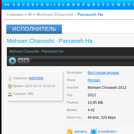
0-9
A
B
C
D
E
F
G
H
I
J
K
L
M
N
O
P
Q
R
S
T
U
V
W
X
Y
главная
»
M
»
Mohsen Chavoshi
- Parvaneh Ha
ИСПОЛНИТЕЛЬ
Mohsen Chavoshi - Parvaneh Ha
Mohsen Chavoshi - Parvaneh Ha
Категория:
Восточная музыка
mehrobb
Загрузил:
Жанр:
Persian
Время: 2012-03-21 14:13:14
Альбом:
Mohsen Chovashi 2012
Скачано: 680
Год:
2012
Размер:
10,95 МБ
Время:
4:42
Качество:
44 kHz, 320 kbps
скачать
в плейлист