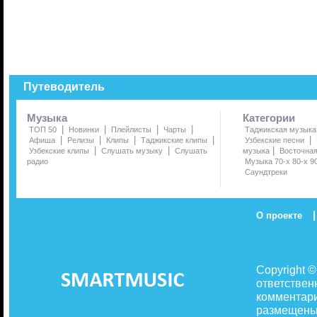
Путеводитель
Музыка
Категории
|
|
|
|
ТОП 50
Новинки
Плейлисты
Чарты
Таджикская музыка
|
|
|
|
|
Афиша
Релизы
Клипы
Таджикские клипы
Узбекские песни
|
|
|
Узбекские клипы
Слушать музыку
Слушать
музыка
Восточна
радио
Музыка 70-х 80-х 9
Саундтреки
|
О проекте
Copyright 
ответствен
комментари
размещены 