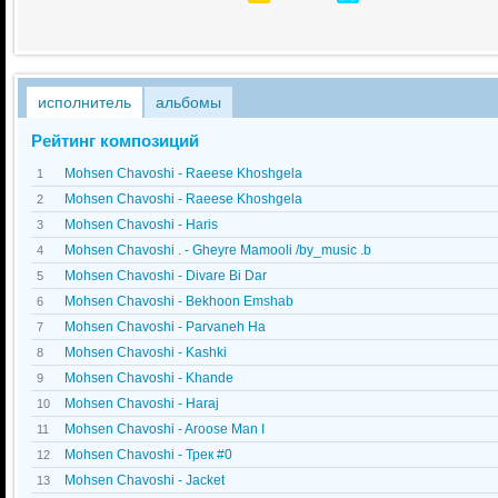
исполнитель
альбомы
Рейтинг композиций
Mohsen Chavoshi - Raeese Khoshgela
1
Mohsen Chavoshi - Raeese Khoshgela
2
Mohsen Chavoshi - Haris
3
Mohsen Chavoshi . - Gheyre Mamooli /by_music .b
4
Mohsen Chavoshi - Divare Bi Dar
5
Mohsen Chavoshi - Bekhoon Emshab
6
Mohsen Chavoshi - Parvaneh Ha
7
Mohsen Chavoshi - Kashki
8
Mohsen Chavoshi - Khande
9
Mohsen Chavoshi - Haraj
10
Mohsen Chavoshi - Aroose Man I
11
Mohsen Chavoshi - Трек #0
12
Mohsen Chavoshi - Jacket
13