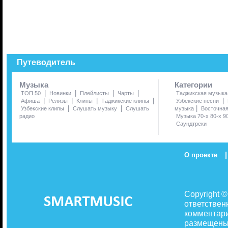
Путеводитель
Музыка
Категории
|
|
|
|
ТОП 50
Новинки
Плейлисты
Чарты
Таджикская музыка
|
|
|
|
|
Афиша
Релизы
Клипы
Таджикские клипы
Узбекские песни
|
|
|
Узбекские клипы
Слушать музыку
Слушать
музыка
Восточна
радио
Музыка 70-х 80-х 9
Саундтреки
|
О проекте
Copyright 
ответствен
комментари
размещены 