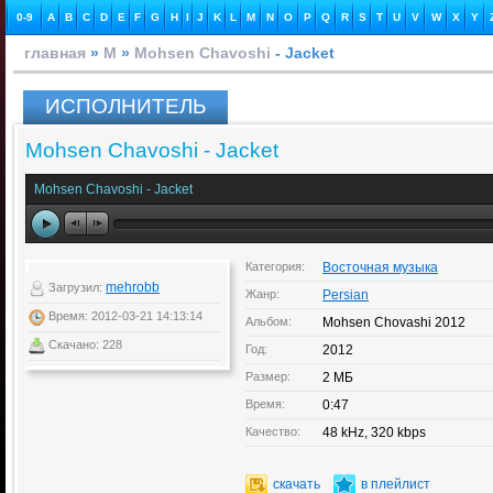
0-9
A
B
C
D
E
F
G
H
I
J
K
L
M
N
O
P
Q
R
S
T
U
V
W
X
Y
главная
»
M
»
Mohsen Chavoshi
- Jacket
ИСПОЛНИТЕЛЬ
Mohsen Chavoshi - Jacket
Mohsen Chavoshi - Jacket
Категория:
Восточная музыка
mehrobb
Загрузил:
Жанр:
Persian
Время: 2012-03-21 14:13:14
Альбом:
Mohsen Chovashi 2012
Скачано: 228
Год:
2012
Размер:
2 МБ
Время:
0:47
Качество:
48 kHz, 320 kbps
скачать
в плейлист