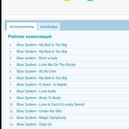
исполнитель
альбомы
Рейтинг композиций
Blue System - My Bed Is Too Big
1
Blue System - My Bed Is Too Big
2
Blue system - She's a lady
3
Blue System - Love Me On The Rocks
4
Blue System - It's All Over
5
Blue System - My Bed Is Too Big
6
Blue System - 6 Years - 6 Nights
7
Blue System - Love Suite
8
Blue System - Body To Body
9
Blue System - Love Is Such A Lonely Sword
10
Blue System - Under My Skin
11
Blue System - Magic Symphony
12
Blue System - Dejа Vu
13