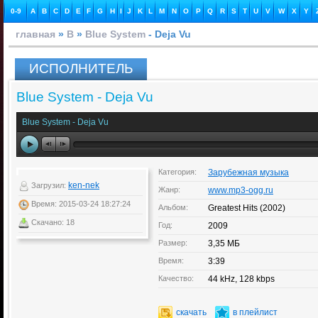
0-9
A
B
C
D
E
F
G
H
I
J
K
L
M
N
O
P
Q
R
S
T
U
V
W
X
Y
главная
»
B
»
Blue System
- Dejа Vu
ИСПОЛНИТЕЛЬ
Blue System - Dejа Vu
Blue System - Deja Vu
Категория:
Зарубежная музыка
ken-nek
Загрузил:
Жанр:
www.mp3-ogg.ru
Время: 2015-03-24 18:27:24
Альбом:
Greatest Hits (2002)
Скачано: 18
Год:
2009
Размер:
3,35 МБ
Время:
3:39
Качество:
44 kHz, 128 kbps
скачать
в плейлист