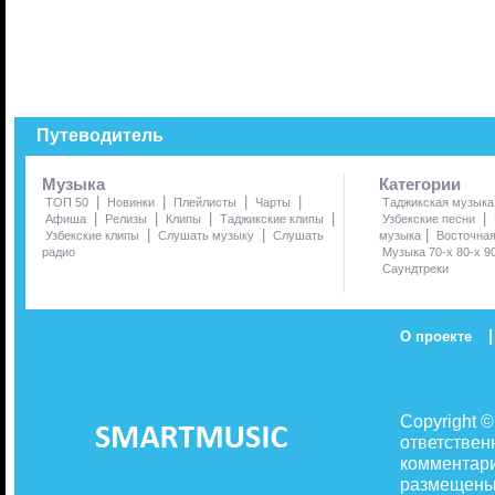
Путеводитель
Музыка
Категории
|
|
|
|
ТОП 50
Новинки
Плейлисты
Чарты
Таджикская музыка
|
|
|
|
|
Афиша
Релизы
Клипы
Таджикские клипы
Узбекские песни
|
|
|
Узбекские клипы
Слушать музыку
Слушать
музыка
Восточна
радио
Музыка 70-х 80-х 9
Саундтреки
|
О проекте
Copyright 
ответствен
комментари
размещены 