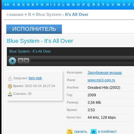
0-9
A
B
C
D
E
F
G
H
I
J
K
L
M
N
O
P
Q
R
S
T
U
V
W
X
Y
главная
»
B
»
Blue System
- It's All Over
ИСПОЛНИТЕЛЬ
Blue System - It's All Over
Blue System - It`s All Over
Категория:
Зарубежная музыка
ken-nek
Загрузил:
Жанр:
www.mp3-ogg.ru
Время: 2015-03-24 18:27:24
Альбом:
Greatest Hits (2002)
Скачано: 29
Год:
2009
Размер:
3,56 МБ
Время:
3:53
Качество:
44 kHz, 128 kbps
скачать
в плейлист