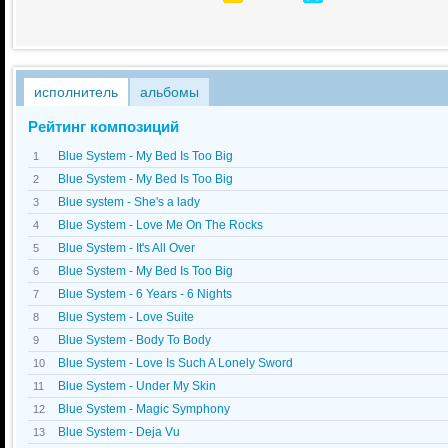
исполнитель
альбомы
Рейтинг композиций
Blue System - My Bed Is Too Big
1
Blue System - My Bed Is Too Big
2
Blue system - She's a lady
3
Blue System - Love Me On The Rocks
4
Blue System - It's All Over
5
Blue System - My Bed Is Too Big
6
Blue System - 6 Years - 6 Nights
7
Blue System - Love Suite
8
Blue System - Body To Body
9
Blue System - Love Is Such A Lonely Sword
10
Blue System - Under My Skin
11
Blue System - Magic Symphony
12
Blue System - Dejа Vu
13