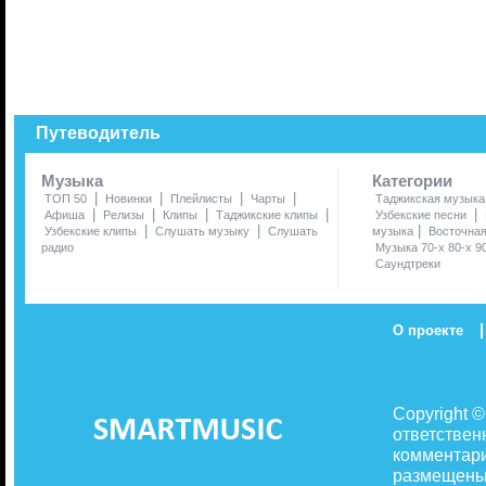
Путеводитель
Музыка
Категории
|
|
|
|
ТОП 50
Новинки
Плейлисты
Чарты
Таджикская музыка
|
|
|
|
|
Афиша
Релизы
Клипы
Таджикские клипы
Узбекские песни
|
|
|
Узбекские клипы
Слушать музыку
Слушать
музыка
Восточна
радио
Музыка 70-х 80-х 9
Саундтреки
|
О проекте
Copyright 
ответствен
комментари
размещены 