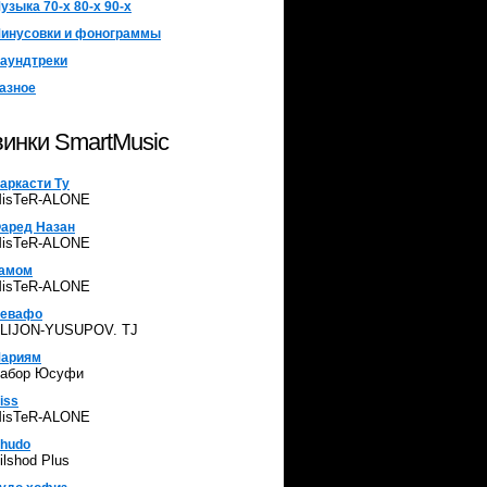
узыка 70-х 80-х 90-х
инусовки и фонограммы
аундтреки
азное
инки SmartMusic
аркасти Ту
isTeR-ALONE
аред Назан
isTeR-ALONE
амом
isTeR-ALONE
евафо
LIJON-YUSUPOV. TJ
ариям
абор Юсуфи
iss
isTeR-ALONE
hudo
ilshod Plus