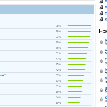
М
М
С
Р
98%
Нов
96%
93%
Б
90%
M
85%
Ф
M
81%
77%
Т
M
75%
Б
72%
A
Sword
67%
М
63%
Ч
61%
D
M
59%
54%
K
D
50%