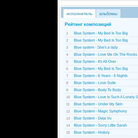
исполнитель
альбомы
Рейтинг композиций
Blue System - My Bed Is Too Big
1
Blue System - My Bed Is Too Big
2
Blue system - She's a lady
3
Blue System - Love Me On The Rocks
4
Blue System - It's All Over
5
Blue System - My Bed Is Too Big
6
Blue System - 6 Years - 6 Nights
7
Blue System - Love Suite
8
Blue System - Body To Body
9
Blue System - Love Is Such A Lonely 
10
Blue System - Under My Skin
11
Blue System - Magic Symphony
12
Blue System - Dejа Vu
13
Blue System - Sorry Little Sarah
14
Blue System - History
15