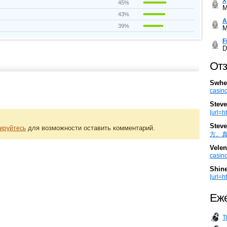
Х
45%
M
43%
А
39%
M
F
D
Отз
Swhe
casino
Steve
[url=h
Steve
для возможности оставить комментарий.
ируйтесь
方。真棒。
Velen
casino
Shin
[url=ht
Еже
T