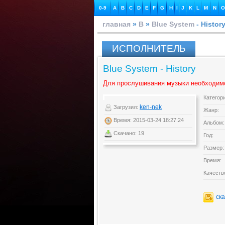
0-9
A
B
C
D
E
F
G
H
I
J
K
L
M
N
O
главная
»
B
»
Blue System
- Histor
ИСПОЛНИТЕЛЬ
Blue System - History
Для прослушивания музыки необходим
Категор
ken-nek
Загрузил:
Жанр:
Время: 2015-03-24 18:27:24
Альбом:
Скачано: 19
Год:
Размер:
Время:
Качеств
ск