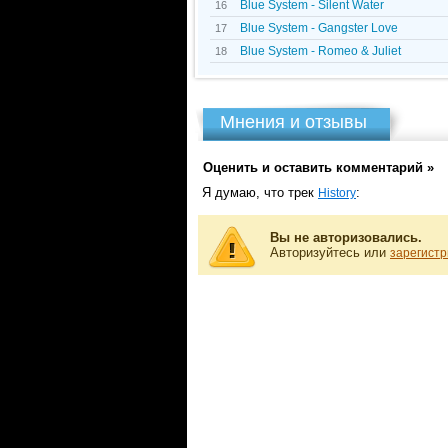
Blue System - Silent Water
16
Blue System - Gangster Love
17
Blue System - Romeo & Juliet
18
Мнения и отзывы
Оценить и оставить комментарий »
Я думаю, что трек
:
History
Вы не авторизовались.
Авторизуйтесь или
зарегистр