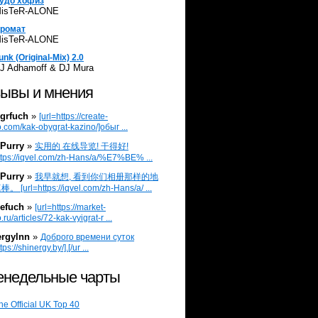
удо хофиз
isTeR-ALONE
ромат
isTeR-ALONE
unk (Original-Mix) 2.0
J Adhamoff & DJ Mura
ывы и мнения
grfuch
»
[url=https://create-
.com/kak-obygrat-kazino/]обыг ...
Purry
»
实用的 在线导览! 干得好!
ttps://iqvel.com/zh-Hans/a/%E7%BE% ...
Purry
»
我早就想, 看到你们相册那样的地
 [url=https://iqvel.com/zh-Hans/a/ ...
efuch
»
[url=https://market-
.ru/articles/72-kak-vyigrat-r ...
ergylnn
»
Доброго времени суток
tps://shinergy.by/].[/ur ...
недельные чарты
he Official UK Top 40