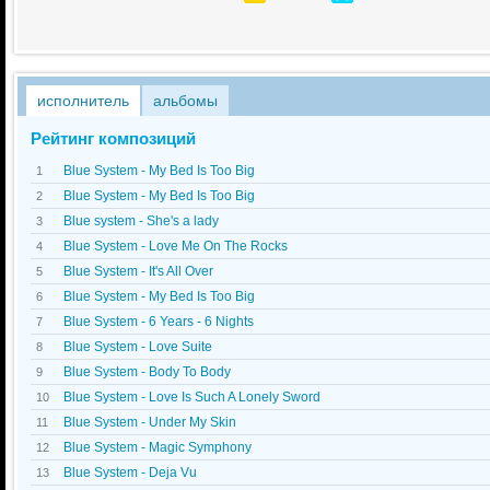
исполнитель
альбомы
Рейтинг композиций
Blue System - My Bed Is Too Big
1
Blue System - My Bed Is Too Big
2
Blue system - She's a lady
3
Blue System - Love Me On The Rocks
4
Blue System - It's All Over
5
Blue System - My Bed Is Too Big
6
Blue System - 6 Years - 6 Nights
7
Blue System - Love Suite
8
Blue System - Body To Body
9
Blue System - Love Is Such A Lonely Sword
10
Blue System - Under My Skin
11
Blue System - Magic Symphony
12
Blue System - Dejа Vu
13