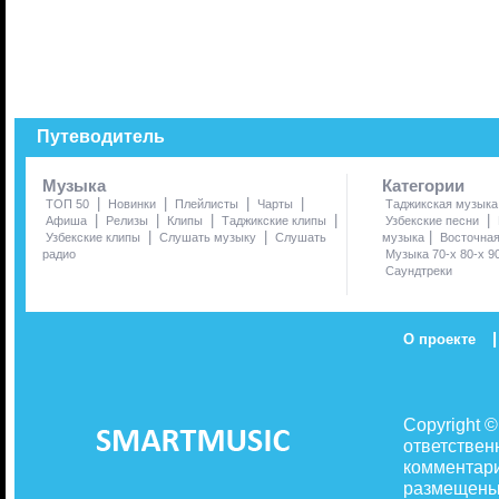
Путеводитель
Музыка
Категории
|
|
|
|
ТОП 50
Новинки
Плейлисты
Чарты
Таджикская музыка
|
|
|
|
|
Афиша
Релизы
Клипы
Таджикские клипы
Узбекские песни
|
|
|
Узбекские клипы
Слушать музыку
Слушать
музыка
Восточна
радио
Музыка 70-х 80-х 9
Саундтреки
|
О проекте
Copyright 
ответствен
комментари
размещены 