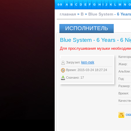
0-9
A
B
C
D
E
F
G
H
I
J
K
L
M
N
O
главная
»
B
»
Blue System
- 6 Years
ИСПОЛНИТЕЛЬ
Blue System - 6 Years - 6 Ni
Для прослушивания музыки необходим
Категор
ken-nek
Загрузил:
Жанр:
Время: 2015-03-24 18:27:24
Альбом:
Скачано: 17
Год:
Размер:
Время:
Качеств
ск