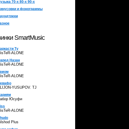
узыка 70-х 80-х 90-х
инусовки и фонограммы
аундтреки
азное
инки SmartMusic
аркасти Ту
isTeR-ALONE
аред Назан
isTeR-ALONE
амом
isTeR-ALONE
евафо
LIJON-YUSUPOV. TJ
ариям
абор Юсуфи
iss
isTeR-ALONE
hudo
ilshod Plus