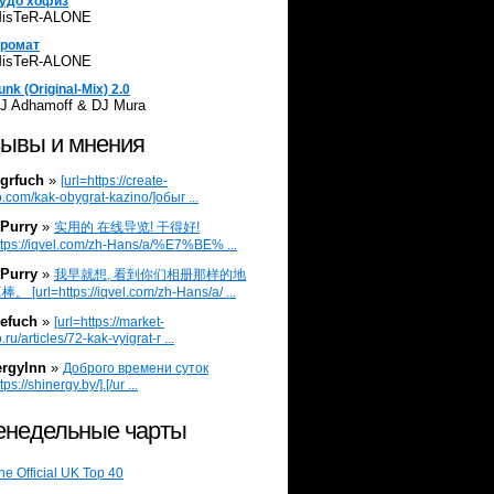
удо хофиз
isTeR-ALONE
ромат
isTeR-ALONE
unk (Original-Mix) 2.0
J Adhamoff & DJ Mura
ывы и мнения
grfuch
»
[url=https://create-
.com/kak-obygrat-kazino/]обыг ...
Purry
»
实用的 在线导览! 干得好!
ttps://iqvel.com/zh-Hans/a/%E7%BE% ...
Purry
»
我早就想, 看到你们相册那样的地
 [url=https://iqvel.com/zh-Hans/a/ ...
efuch
»
[url=https://market-
.ru/articles/72-kak-vyigrat-r ...
ergylnn
»
Доброго времени суток
tps://shinergy.by/].[/ur ...
недельные чарты
he Official UK Top 40