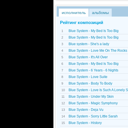
исполнитель
альбомы
Рейтинг композиций
Blue System - My Bed Is Too Big
1
Blue System - My Bed Is Too Big
2
Blue system - She's a lady
3
Blue System - Love Me On The Rocks
4
Blue System - It's All Over
5
Blue System - My Bed Is Too Big
6
Blue System - 6 Years - 6 Nights
7
Blue System - Love Suite
8
Blue System - Body To Body
9
Blue System - Love Is Such A Lonely 
10
Blue System - Under My Skin
11
Blue System - Magic Symphony
12
Blue System - Dejа Vu
13
Blue System - Sorry Little Sarah
14
Blue System - History
15