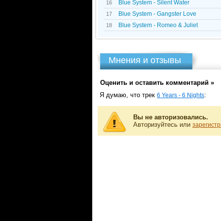
Blue System - Silent Water
16
Blue System - Gangster Love
17
Blue System - Romeo & Juliet
18
Мнения и отзывы
Оценить и оставить комментарий »
Я думаю, что трек
:
6 Years - 6 Nights
Вы не авторизовались.
Авторизуйтесь или
зарегистр