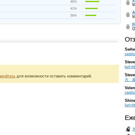
Х
46%
M
41%
А
36%
M
F
D
Отз
Swhe
casino
Steve
[url=h
Steve
для возможности оставить комментарий.
ируйтесь
方。真棒。
Velen
casino
Shin
[url=ht
Еже
T