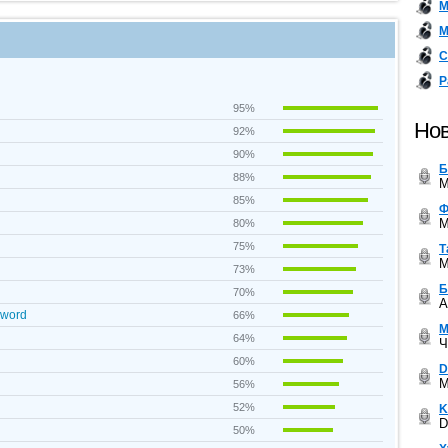
М
М
С
Р
95%
Нов
92%
90%
Б
88%
M
85%
Ф
M
80%
75%
Т
M
73%
Б
70%
A
Sword
66%
М
64%
Ч
60%
D
M
56%
52%
K
D
50%