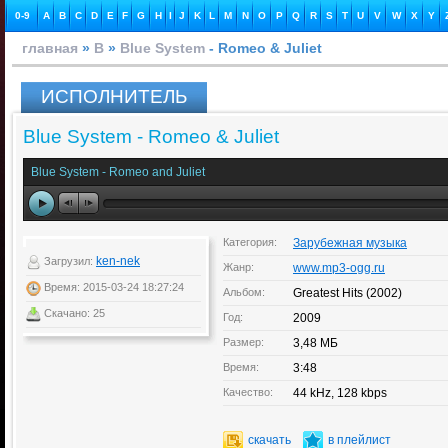
0-9
A
B
C
D
E
F
G
H
I
J
K
L
M
N
O
P
Q
R
S
T
U
V
W
X
Y
главная
»
B
»
Blue System
- Romeo & Juliet
ИСПОЛНИТЕЛЬ
Blue System - Romeo & Juliet
Blue System - Romeo and Juliet
Категория:
Зарубежная музыка
ken-nek
Загрузил:
Жанр:
www.mp3-ogg.ru
Время: 2015-03-24 18:27:24
Альбом:
Greatest Hits (2002)
Скачано: 25
Год:
2009
Размер:
3,48 МБ
Время:
3:48
Качество:
44 kHz, 128 kbps
скачать
в плейлист