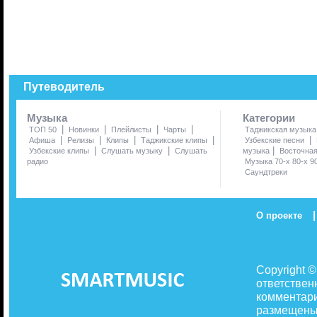
Путеводитель
Музыка
Категории
|
|
|
|
ТОП 50
Новинки
Плейлисты
Чарты
Таджикская музыка
|
|
|
|
|
Афиша
Релизы
Клипы
Таджикские клипы
Узбекские песни
|
|
|
Узбекские клипы
Слушать музыку
Слушать
музыка
Восточна
радио
Музыка 70-х 80-х 9
Саундтреки
|
О проекте
Copyright 
ответствен
комментари
размещены 