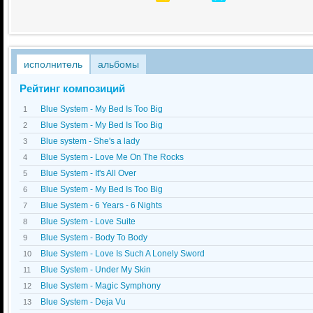
исполнитель
альбомы
Рейтинг композиций
Blue System - My Bed Is Too Big
1
Blue System - My Bed Is Too Big
2
Blue system - She's a lady
3
Blue System - Love Me On The Rocks
4
Blue System - It's All Over
5
Blue System - My Bed Is Too Big
6
Blue System - 6 Years - 6 Nights
7
Blue System - Love Suite
8
Blue System - Body To Body
9
Blue System - Love Is Such A Lonely Sword
10
Blue System - Under My Skin
11
Blue System - Magic Symphony
12
Blue System - Dejа Vu
13