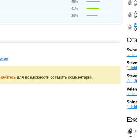
Х
45%
M
41%
А
36%
M
F
D
Отз
Swhe
casino
:
Sword
Steve
[url=h
Steve
для возможности оставить комментарий.
ируйтесь
方。真棒。
Velen
casino
Shin
[url=ht
Еже
T