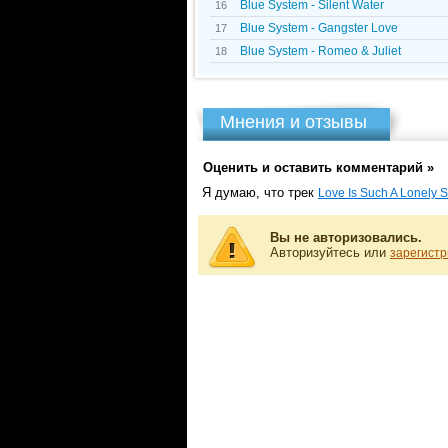
Blue System - Silent Water
16
Blue System - Gangster Love
17
Blue System - Romeo & Juliet
18
Мнения и отзывы
Оценить и оставить комментарий »
Я думаю, что трек
Love Is Such A Lonely 
Вы не авторизовались.
Авторизуйтесь или
зарегистр