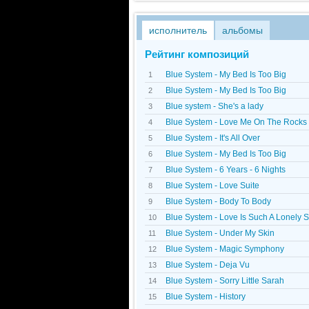
исполнитель
альбомы
Рейтинг композиций
Blue System - My Bed Is Too Big
1
Blue System - My Bed Is Too Big
2
Blue system - She's a lady
3
Blue System - Love Me On The Rocks
4
Blue System - It's All Over
5
Blue System - My Bed Is Too Big
6
Blue System - 6 Years - 6 Nights
7
Blue System - Love Suite
8
Blue System - Body To Body
9
Blue System - Love Is Such A Lonely 
10
Blue System - Under My Skin
11
Blue System - Magic Symphony
12
Blue System - Dejа Vu
13
Blue System - Sorry Little Sarah
14
Blue System - History
15