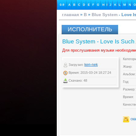
0-9
A
B
C
D
E
F
G
H
I
J
K
L
M
N
O
главная
»
B
»
Blue System
- Love I
ИСПОЛНИТЕЛЬ
Blue System - Love Is Such
Для прослушивания музыки необходим
Категор
ken-nek
Загрузил:
Жанр:
Время: 2015-03-24 18:27:24
Альбом:
Скачано: 48
Год:
Размер:
Время:
Качеств
ск