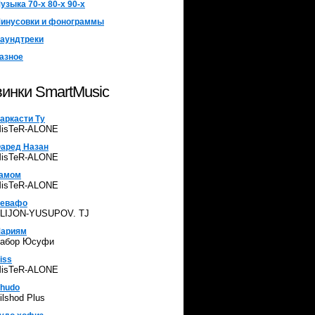
узыка 70-х 80-х 90-х
инусовки и фонограммы
аундтреки
азное
инки SmartMusic
аркасти Ту
isTeR-ALONE
аред Назан
isTeR-ALONE
амом
isTeR-ALONE
евафо
LIJON-YUSUPOV. TJ
ариям
абор Юсуфи
iss
isTeR-ALONE
hudo
ilshod Plus