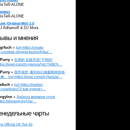
удо хофиз
isTeR-ALONE
ромат
isTeR-ALONE
unk (Original-Mix) 2.0
J Adhamoff & DJ Mura
ывы и мнения
grfuch
»
[url=https://create-
.com/kak-obygrat-kazino/]обыг ...
Purry
»
实用的 在线导览! 干得好!
ttps://iqvel.com/zh-Hans/a/%E7%BE% ...
Purry
»
我早就想, 看到你们相册那样的地
 [url=https://iqvel.com/zh-Hans/a/ ...
efuch
»
[url=https://market-
.ru/articles/72-kak-vyigrat-r ...
ergylnn
»
Доброго времени суток
tps://shinergy.by/].[/ur ...
недельные чарты
he Official UK Top 40