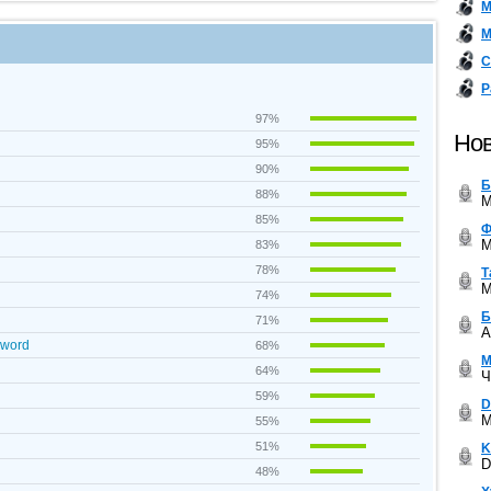
М
М
С
Р
97%
Нов
95%
90%
Б
88%
M
85%
Ф
M
83%
78%
Т
M
74%
Б
71%
A
Sword
68%
М
64%
Ч
59%
D
M
55%
51%
K
D
48%