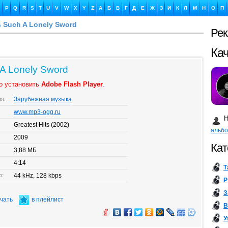
P
Q
R
S
T
U
V
W
X
Y
Z
А
Б
В
Г
Д
Е
Ж
З
И
К
Л
М
Н
О
П
s Such A Lonely Sword
Ре
Ка
 A Lonely Sword
о установить
Adobe Flash Player
.
ия:
Зарубежная музыка
Бу
www.mp3-ogg.ru
Н
Greatest Hits (2002)
альб
2009
Кат
3,88 МБ
4:14
Т
о:
44 kHz, 128 kbps
Р
З
ачать
в плейлист
В
У