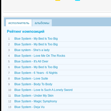
исполнитель
альбомы
Рейтинг композиций
Blue System - My Bed Is Too Big
1
Blue System - My Bed Is Too Big
2
Blue system - She's a lady
3
Blue System - Love Me On The Rocks
4
Blue System - It's All Over
5
Blue System - My Bed Is Too Big
6
Blue System - 6 Years - 6 Nights
7
Blue System - Love Suite
8
Blue System - Body To Body
9
Blue System - Love Is Such A Lonely Sword
10
Blue System - Under My Skin
11
Blue System - Magic Symphony
12
Blue System - Dejа Vu
13