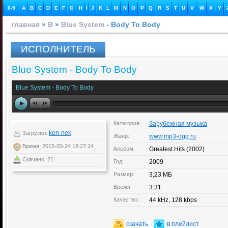
0-9
A
B
C
D
E
F
G
H
I
J
K
L
M
N
O
P
Q
R
S
T
U
V
W
X
Y
главная
»
B
»
Blue System
- Body To Body
ИСПОЛНИТЕЛЬ
Blue System - Body To Body
Blue System - Body To Body
Категория:
Зарубежная музыка
ken-nek
Загрузил:
Жанр:
www.mp3-ogg.ru
Время: 2015-03-24 18:27:24
Альбом:
Greatest Hits (2002)
Скачано: 21
Год:
2009
Размер:
3,23 МБ
Время:
3:31
Качество:
44 kHz, 128 kbps
скачать
в плейлист