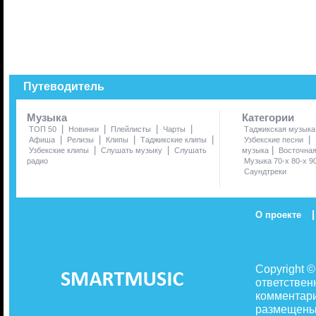
Путеводитель
Музыка
Категории
|
|
|
|
ТОП 50
Новинки
Плейлисты
Чарты
Таджикская музыка
|
|
|
|
|
Афиша
Релизы
Клипы
Таджикские клипы
Узбекские песни
|
|
|
Узбекские клипы
Слушать музыку
Слушать
музыка
Восточна
радио
Музыка 70-х 80-х 9
Саундтреки
|
О проекте
Copyright 
ответствен
комментари
размещены 